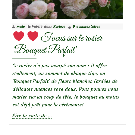
le
rosier
White
malo
Publié dans
Rosiers
9 commentaires
Magic
Focus sur le rosier
‘Bouquet Parfait’
Ce rosier n’a pas usurpé son nom : il offre
réellement, au sommet de chaque tige, un
‘Bouquet Parfait’ de fleurs blanches fardées de
délicates nuances rose doux. Vous pouvez vous
marier sur un coup de tête, le bouquet au moins
est déjà prêt pour la cérémonie!
à
Lire la suite de
…
propos
de