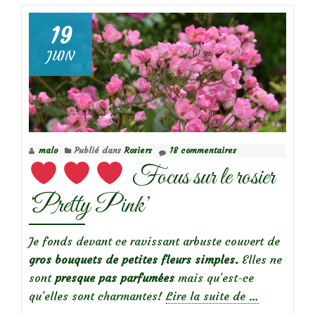
19
Focus
JUIN
sur
le
rosier
‘Bouquet
Parfait’
malo
Publié dans
Rosiers
18 commentaires
Focus sur le rosier
‘Pretty Pink’
Je fonds devant ce ravissant arbuste couvert de
gros bouquets de petites fleurs simples.
Elles ne
sont
presque pas parfumées
mais qu’est-ce
à
qu’elles sont charmantes!
Lire la suite de
…
propos