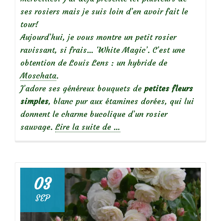
ses rosiers mais je suis loin d’en avoir fait le
tour!
Aujourd’hui, je vous montre un petit rosier
ravissant, si frais… ‘White Magic’. C’est une
obtention de Louis Lens : un hybride de
Moschata
.
J’adore ses généreux bouquets de
petites fleurs
simples
, blanc pur aux étamines dorées, qui lui
donnent le charme bucolique d’un rosier
à
sauvage.
Lire la suite de
…
propos
de
03
SEP
Focus
sur