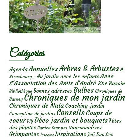
Catégories
Arbres & Arbustes
Annuelles
Agenda
A
Avec
Au jardin avec les enfants
Strasbourg...
L'Association des Amis d'André Eve
Bassin
Bulbes
Bonnes adresses
Chroniques de
Bibliothèque
Chroniques de mon jardin
Barney
Chroniques de Nala
Coaching-jardin
Conseils
Coups de
Conception de jardins
Déco jardin et bouquets
coeur
Fêtes
DIY
des plantes
Gourmandises
Garden faux pas
Grimpantes
Inspirations
Les
Joli Duo
Insectes