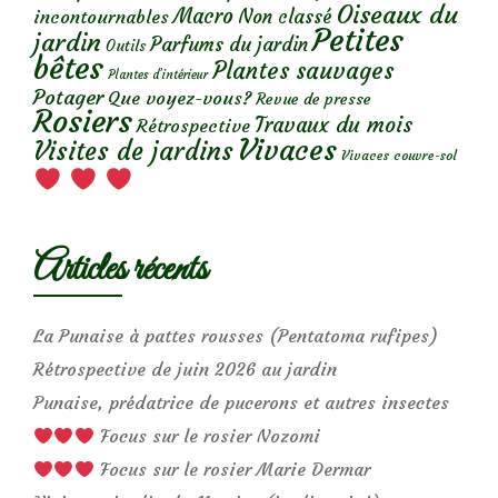
Oiseaux du
Macro
Non classé
incontournables
Petites
jardin
Parfums du jardin
Outils
bêtes
Plantes sauvages
Plantes d’intérieur
Potager
Que voyez-vous?
Revue de presse
Rosiers
Travaux du mois
Rétrospective
Vivaces
Visites de jardins
Vivaces couvre-sol
Articles récents
La Punaise à pattes rousses (Pentatoma rufipes)
Rétrospective de juin 2026 au jardin
Punaise, prédatrice de pucerons et autres insectes
Focus sur le rosier Nozomi
Focus sur le rosier Marie Dermar