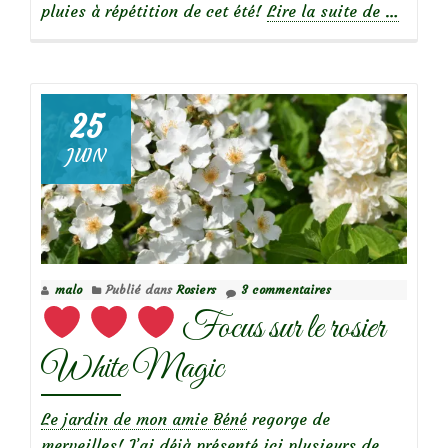
à
pluies à répétition de cet été!
Lire la suite de
…
propos
de
25
JUIN
Focus
sur
le
rosier
‘Alden
malo
Publié dans
Rosiers
3 commentaires
Biesen’
Focus sur le rosier
White Magic
Le jardin de mon amie Béné
regorge de
merveilles! J’ai déjà présenté ici plusieurs de