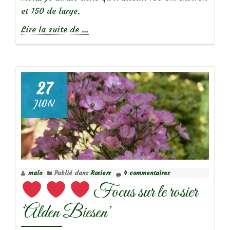
et 150 de large.
à
Lire la suite de
…
propos
de
27
JUIN
Focus
sur
le
rosier
‘Rosalita’
malo
Publié dans
Rosiers
4 commentaires
Focus sur le rosier
‘Alden Biesen’