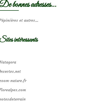
De bonnes adresses…
Pépinières et autres…
Sites intéressants
Natagora
Insectes.net
zoom-nature.fr
florealpes.com
notesdeterrain