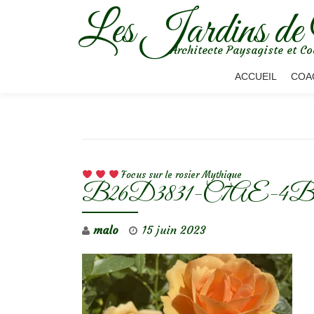
Les Jardins de
Aller
Architecte Paysagiste et Co
au
contenu
ACCUEIL
COA
NAVIGATION DE L’ARTICLE
Focus sur le rosier Mythique
B26D3831-C7AE-4B9
malo
15 juin 2023