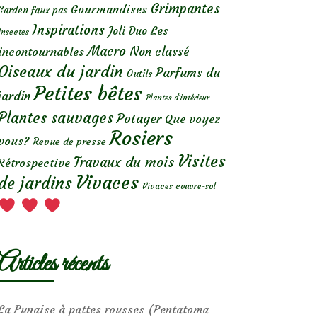
Grimpantes
Gourmandises
Garden faux pas
Inspirations
Les
Joli Duo
Insectes
Macro
Non classé
incontournables
Oiseaux du jardin
Parfums du
Outils
Petites bêtes
jardin
Plantes d’intérieur
Plantes sauvages
Potager
Que voyez-
Rosiers
vous?
Revue de presse
Visites
Travaux du mois
Rétrospective
Vivaces
de jardins
Vivaces couvre-sol
Articles récents
La Punaise à pattes rousses (Pentatoma