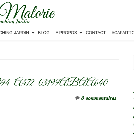
 Malorie
aching Jardin
CHING-JARDIN
BLOG
A PROPOS
CONTACT
#CAFAITT
4-A472-03199ABAA640
0 commentaires