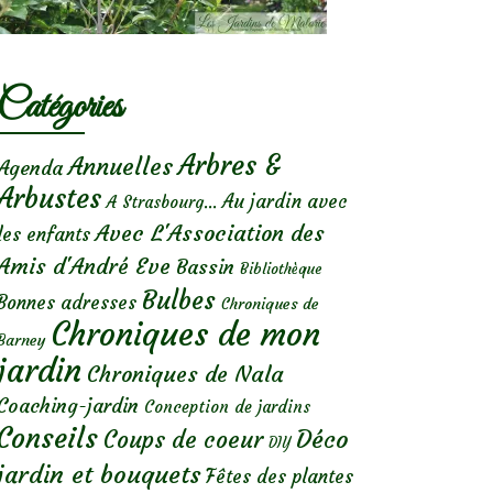
Catégories
Arbres &
Annuelles
Agenda
Arbustes
Au jardin avec
A Strasbourg...
Avec L'Association des
les enfants
Amis d'André Eve
Bassin
Bibliothèque
Bulbes
Bonnes adresses
Chroniques de
Chroniques de mon
Barney
jardin
Chroniques de Nala
Coaching-jardin
Conception de jardins
Conseils
Déco
Coups de coeur
DIY
jardin et bouquets
Fêtes des plantes