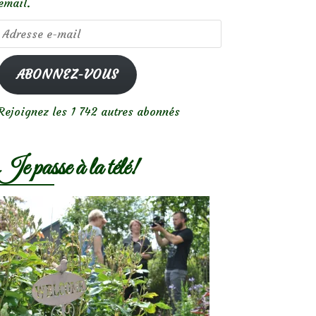
email.
Adresse
e-
mail
ABONNEZ-VOUS
Rejoignez les 1 742 autres abonnés
Je passe à la télé!