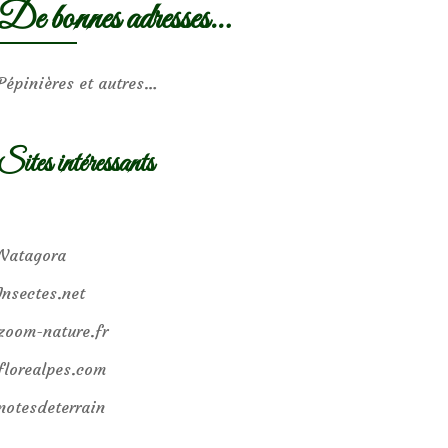
De bonnes adresses…
Pépinières et autres…
Sites intéressants
Natagora
Insectes.net
zoom-nature.fr
florealpes.com
notesdeterrain