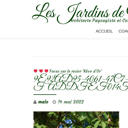
Les Jardins de
Aller
Architecte Paysagiste et Co
au
contenu
ACCUEIL
COA
NAVIGATION DE L’ARTICLE
Focus sur le rosier ‘Rêve d’Or’
9E92AD95-4061-47C
FADDFEF014F
malo
14 mai 2022