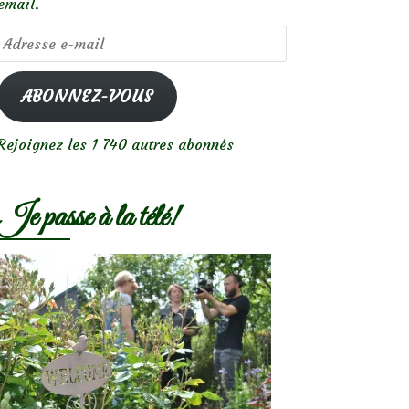
email.
Adresse
e-
mail
ABONNEZ-VOUS
Rejoignez les 1 740 autres abonnés
Je passe à la télé!