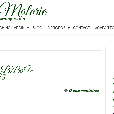
 Malorie
aching Jardin
CHING-JARDIN
BLOG
A PROPOS
CONTACT
#CAFAITT
7-BB6A-
8
0 commentaires