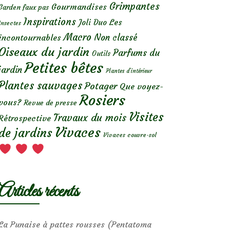
Grimpantes
Gourmandises
Garden faux pas
Inspirations
Les
Joli Duo
Insectes
Macro
Non classé
incontournables
Oiseaux du jardin
Parfums du
Outils
Petites bêtes
jardin
Plantes d’intérieur
Plantes sauvages
Potager
Que voyez-
Rosiers
vous?
Revue de presse
Visites
Travaux du mois
Rétrospective
Vivaces
de jardins
Vivaces couvre-sol
Articles récents
La Punaise à pattes rousses (Pentatoma