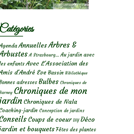
Catégories
Arbres &
Annuelles
Agenda
Arbustes
Au jardin avec
A Strasbourg...
Avec L'Association des
les enfants
Amis d'André Eve
Bassin
Bibliothèque
Bulbes
Bonnes adresses
Chroniques de
Chroniques de mon
Barney
jardin
Chroniques de Nala
Coaching-jardin
Conception de jardins
Conseils
Déco
Coups de coeur
DIY
jardin et bouquets
Fêtes des plantes