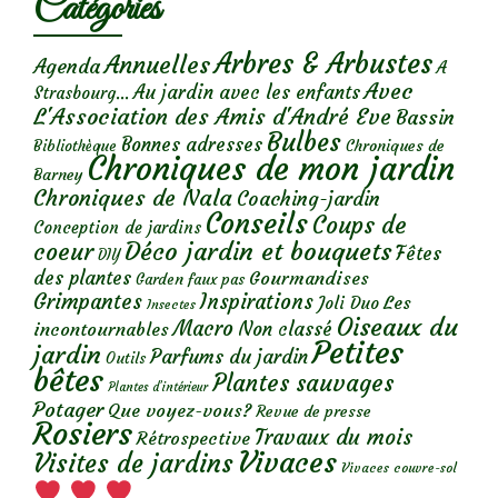
Catégories
Arbres & Arbustes
Annuelles
Agenda
A
Avec
Au jardin avec les enfants
Strasbourg...
L'Association des Amis d'André Eve
Bassin
Bulbes
Bonnes adresses
Chroniques de
Bibliothèque
Chroniques de mon jardin
Barney
Chroniques de Nala
Coaching-jardin
Conseils
Coups de
Conception de jardins
Déco jardin et bouquets
coeur
Fêtes
DIY
des plantes
Gourmandises
Garden faux pas
Grimpantes
Inspirations
Les
Joli Duo
Insectes
Oiseaux du
Macro
Non classé
incontournables
Petites
jardin
Parfums du jardin
Outils
bêtes
Plantes sauvages
Plantes d’intérieur
Potager
Que voyez-vous?
Revue de presse
Rosiers
Travaux du mois
Rétrospective
Vivaces
Visites de jardins
Vivaces couvre-sol