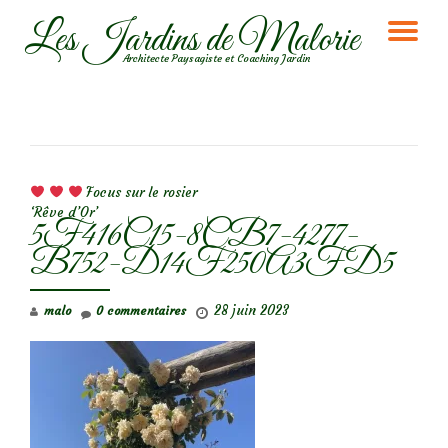
Les Jardins de Malorie
DÉ
Aller
Architecte Paysagiste et Coaching Jardin
au
LA
contenu
NA
NAVIGATION DE L’ARTICLE
Focus sur le rosier
‘Rêve d’Or’
5F416C15-8CB7-4277-
B752-D14F250A3FD5
28 juin 2023
malo
0 commentaires