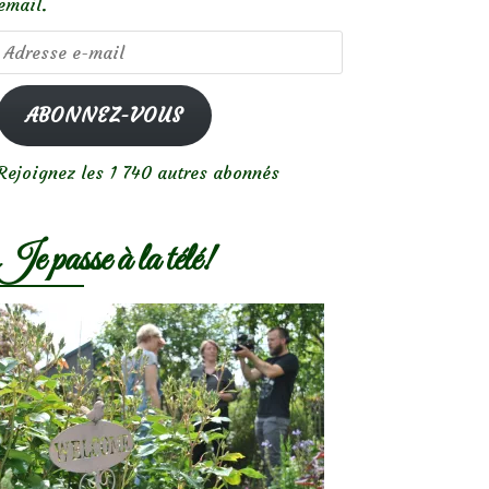
email.
Adresse
e-
mail
ABONNEZ-VOUS
Rejoignez les 1 740 autres abonnés
Je passe à la télé!