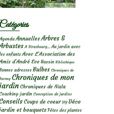
Catégories
Arbres &
Annuelles
Agenda
Arbustes
Au jardin avec
A Strasbourg...
Avec L'Association des
les enfants
Amis d'André Eve
Bassin
Bibliothèque
Bulbes
Bonnes adresses
Chroniques de
Chroniques de mon
Barney
jardin
Chroniques de Nala
Coaching-jardin
Conception de jardins
Conseils
Déco
Coups de coeur
DIY
jardin et bouquets
Fêtes des plantes