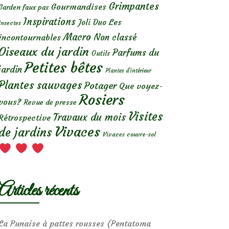
Grimpantes
Gourmandises
Garden faux pas
Inspirations
Les
Joli Duo
Insectes
Macro
Non classé
incontournables
Oiseaux du jardin
Parfums du
Outils
Petites bêtes
jardin
Plantes d’intérieur
Plantes sauvages
Potager
Que voyez-
Rosiers
vous?
Revue de presse
Visites
Travaux du mois
Rétrospective
Vivaces
de jardins
Vivaces couvre-sol
Articles récents
La Punaise à pattes rousses (Pentatoma