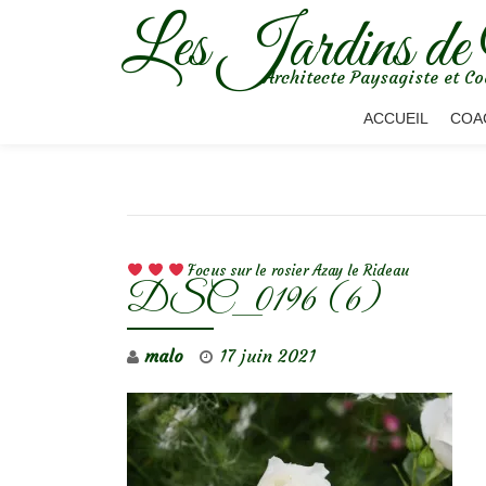
Les Jardins de
Aller
Architecte Paysagiste et Co
au
contenu
ACCUEIL
COA
NAVIGATION DE L’ARTICLE
Focus sur le rosier Azay le Rideau
DSC_0196 (6)
malo
17 juin 2021