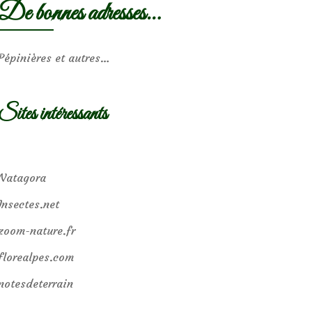
De bonnes adresses…
Pépinières et autres…
Sites intéressants
Natagora
Insectes.net
zoom-nature.fr
florealpes.com
notesdeterrain