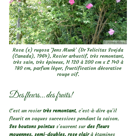
Rosa (x) rugosa ‘Jens Munk’ (Dr Felicitas Svejda
(Canada), 1964), Rosier arbustif, très remontant,
très sain, très épineux, H 120 à 200 cm x L 140 à
180 cm, parfum léger, fructification décorative
rouge vif.
Des fleurs… des fruits!
C’est un rosier
très remontant
, c’est-à-dire qu’il
fleurit en vagues successives pendant la saison.
Ses boutons pointus
s’ouvrent sur
des fleurs
moyennes, semi-doubles, rose clair
à étamines