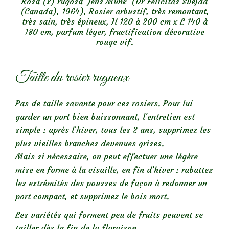
Rosa (x) rugosa ‘Jens Munk’ (Dr Felicitas Svejda
(Canada), 1964), Rosier arbustif, très remontant,
très sain, très épineux, H 120 à 200 cm x L 140 à
180 cm, parfum léger, fructification décorative
rouge vif.
Taille du rosier rugueux
Pas de taille savante pour ces rosiers. Pour lui
garder un port bien buissonnant, l’entretien est
simple : après l`hiver, tous les 2 ans, supprimez les
plus vieilles branches devenues grises.
Mais si nécessaire, on peut effectuer une légère
mise en forme à la cisaille, en fin d’hiver : rabattez
les extrémités des pousses de façon à redonner un
port compact, et supprimez le bois mort.
Les variétés qui forment peu de fruits peuvent se
tailler dès la fin de la floraison.