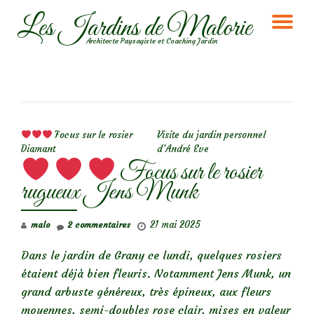
Les Jardins de Malorie
DÉ
Aller
Architecte Paysagiste et Coaching Jardin
au
LA
contenu
NA
NAVIGATION DE L’ARTICLE
Focus sur le rosier
Visite du jardin personnel
Diamant
d’André Eve
Focus sur le rosier
rugueux Jens Munk
21 mai 2025
malo
2 commentaires
Dans le jardin de Grany ce lundi, quelques rosiers
étaient déjà bien fleuris. Notamment Jens Munk, un
grand arbuste généreux, très épineux, aux fleurs
moyennes, semi-doubles rose clair, mises en valeur