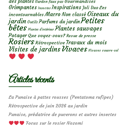
des plantes
Gourmandises
Garden faux pas
Grimpantes
Inspirations
Les
Joli Duo
Insectes
Oiseaux du
Macro
Non classé
incontournables
Petites
jardin
Parfums du jardin
Outils
bêtes
Plantes sauvages
Plantes d’intérieur
Potager
Que voyez-vous?
Revue de presse
Rosiers
Travaux du mois
Rétrospective
Vivaces
Visites de jardins
Vivaces couvre-sol
Articles récents
La Punaise à pattes rousses (Pentatoma rufipes)
Rétrospective de juin 2026 au jardin
Punaise, prédatrice de pucerons et autres insectes
Focus sur le rosier Nozomi