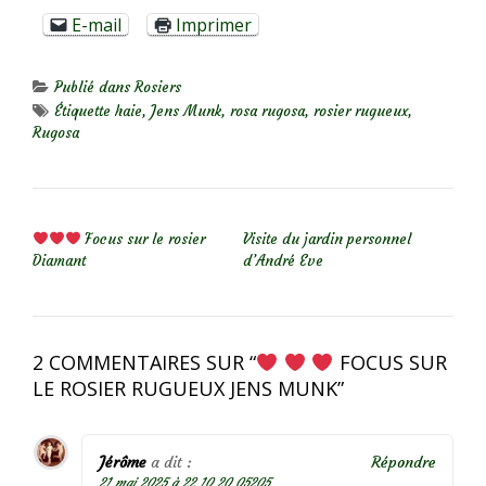
E-mail
Imprimer
Publié dans
Rosiers
Étiquette
haie
,
Jens Munk
,
rosa rugosa
,
rosier rugueux
,
Rugosa
NAVIGATION DE L’ARTICLE
Focus sur le rosier
Visite du jardin personnel
Diamant
d’André Eve
2 COMMENTAIRES SUR “
FOCUS SUR
LE ROSIER RUGUEUX JENS MUNK
”
Jérôme
a dit :
Répondre
21 mai 2025 à 22 10 20 05205