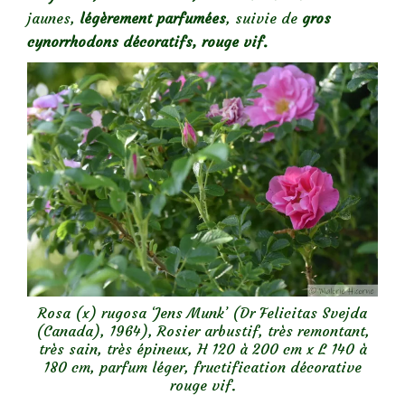
jaunes,
légèrement parfumées
, suivie de
gros
cynorrhodons décoratifs, rouge vif.
Rosa (x) rugosa ‘Jens Munk’ (Dr Felicitas Svejda
(Canada), 1964), Rosier arbustif, très remontant,
très sain, très épineux, H 120 à 200 cm x L 140 à
180 cm, parfum léger, fructification décorative
rouge vif.