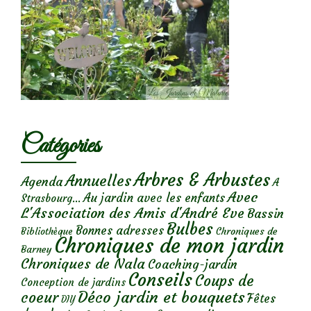
Catégories
Arbres & Arbustes
Annuelles
Agenda
A
Avec
Au jardin avec les enfants
Strasbourg...
L'Association des Amis d'André Eve
Bassin
Bulbes
Bonnes adresses
Chroniques de
Bibliothèque
Chroniques de mon jardin
Barney
Chroniques de Nala
Coaching-jardin
Conseils
Coups de
Conception de jardins
Déco jardin et bouquets
coeur
Fêtes
DIY