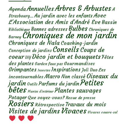
Arbres & Arbustes
Annuelles
Agenda
A
Avec
Au jardin avec les enfants
Strasbourg...
L'Association des Amis d'André Eve
Bassin
Bulbes
Bonnes adresses
Chroniques de
Bibliothèque
Chroniques de mon jardin
Barney
Chroniques de Nala
Coaching-jardin
Conseils
Coups de
Conception de jardins
Déco jardin et bouquets
coeur
Fêtes
DIY
des plantes
Gourmandises
Garden faux pas
Grimpantes
Inspirations
Les
Joli Duo
Insectes
Oiseaux du
Macro
Non classé
incontournables
Petites
jardin
Parfums du jardin
Outils
bêtes
Plantes sauvages
Plantes d’intérieur
Potager
Que voyez-vous?
Revue de presse
Rosiers
Travaux du mois
Rétrospective
Vivaces
Visites de jardins
Vivaces couvre-sol