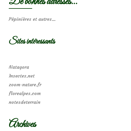
De bonnes adresses…
Pépinières et autres…
Sites intéressants
Natagora
Insectes.net
zoom-nature.fr
florealpes.com
notesdeterrain
Archives