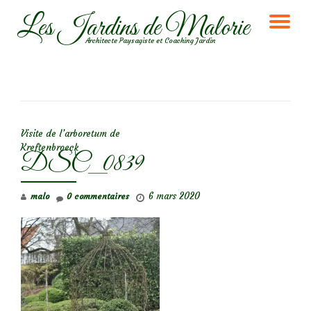
Les Jardins de Malorie
DÉ
Aller
Architecte Paysagiste et Coaching Jardin
au
LA
contenu
NA
NAVIGATION DE L’ARTICLE
Visite de l’arboretum de
Kreftenbroeck
DSC_0839
6 mars 2020
malo
0 commentaires