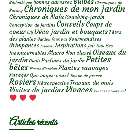
Bulbes
Bonnes adresses
Chroniques de
Bibliothèque
Chroniques de mon jardin
Barney
Chroniques de Nala
Coaching-jardin
Conseils
Coups de
Conception de jardins
Déco jardin et bouquets
coeur
Fêtes
DIY
des plantes
Gourmandises
Garden faux pas
Grimpantes
Inspirations
Les
Joli Duo
Insectes
Oiseaux du
Macro
Non classé
incontournables
Petites
jardin
Parfums du jardin
Outils
bêtes
Plantes sauvages
Plantes d’intérieur
Potager
Que voyez-vous?
Revue de presse
Rosiers
Travaux du mois
Rétrospective
Vivaces
Visites de jardins
Vivaces couvre-sol
Articles récents