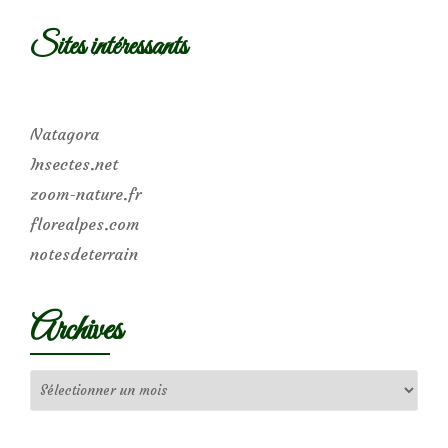
Sites intéressants
Natagora
Insectes.net
zoom-nature.fr
florealpes.com
notesdeterrain
Archives
Archives