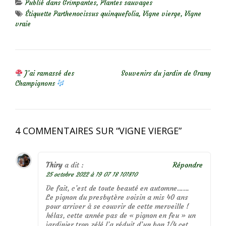
Publié dans
Grimpantes
,
Plantes sauvages
Étiquette
Parthenocissus quinquefolia
,
Vigne vierge
,
Vigne
vraie
NAVIGATION DE L’ARTICLE
J’ai ramassé des
Souvenirs du jardin de Grany
Champignons
4 COMMENTAIRES SUR “
VIGNE VIERGE
”
Thiry
a dit :
Répondre
25 octobre 2022 à 19 07 18 101810
De fait, c’est de toute beauté en automne……
Le pignon du presbytère voisin a mis 40 ans
pour arriver à se couvrir de cette merveille !
hélas, cette année pas de « pignon en feu » un
jardinier trop zélé l’a réduit d’un bon 1/4 cet