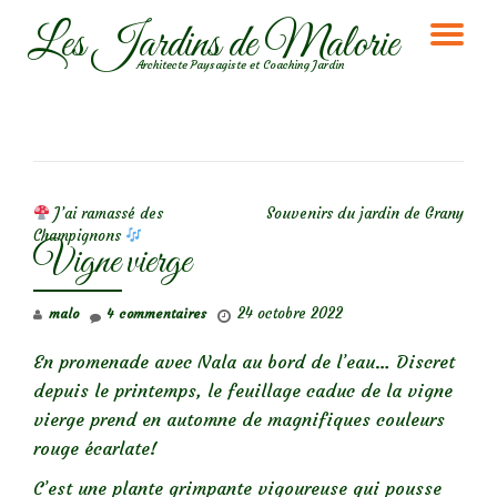
Les Jardins de Malorie
DÉ
Aller
Architecte Paysagiste et Coaching Jardin
au
LA
contenu
NA
NAVIGATION DE L’ARTICLE
J’ai ramassé des
Souvenirs du jardin de Grany
Champignons
Vigne vierge
24 octobre 2022
malo
4 commentaires
En promenade avec Nala au bord de l’eau… Discret
depuis le printemps, le feuillage caduc de la vigne
vierge prend en automne de magnifiques couleurs
rouge écarlate!
C’est une plante grimpante vigoureuse qui pousse