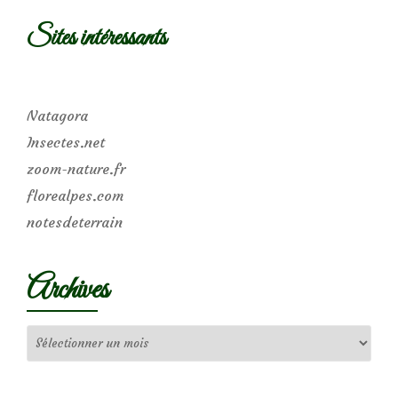
Sites intéressants
Natagora
Insectes.net
zoom-nature.fr
florealpes.com
notesdeterrain
Archives
Archives