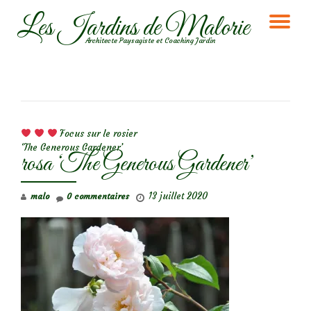
Les Jardins de Malorie
DÉ
Aller
Architecte Paysagiste et Coaching Jardin
au
LA
contenu
NA
NAVIGATION DE L’ARTICLE
Focus sur le rosier
‘The Generous Gardener’
rosa ‘The Generous Gardener’
13 juillet 2020
malo
0 commentaires