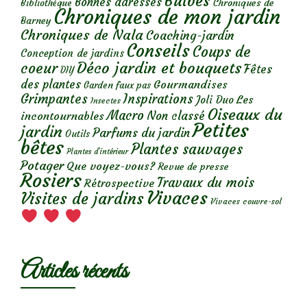
Bulbes
Bonnes adresses
Chroniques de
Bibliothèque
Chroniques de mon jardin
Barney
Chroniques de Nala
Coaching-jardin
Conseils
Coups de
Conception de jardins
Déco jardin et bouquets
coeur
Fêtes
DIY
des plantes
Gourmandises
Garden faux pas
Grimpantes
Inspirations
Les
Joli Duo
Insectes
Oiseaux du
Macro
Non classé
incontournables
Petites
jardin
Parfums du jardin
Outils
bêtes
Plantes sauvages
Plantes d’intérieur
Potager
Que voyez-vous?
Revue de presse
Rosiers
Travaux du mois
Rétrospective
Vivaces
Visites de jardins
Vivaces couvre-sol
Articles récents