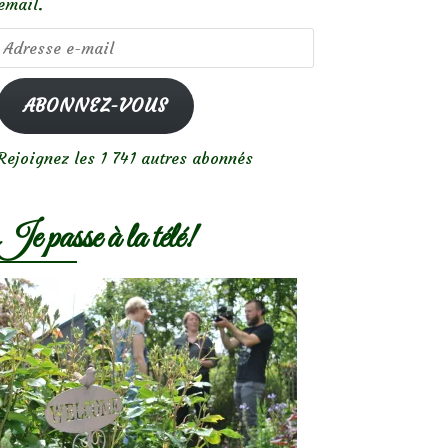
email.
Adresse
e-
mail
ABONNEZ-VOUS
Rejoignez les 1 741 autres abonnés
Je passe à la télé!