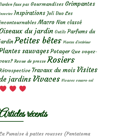
Grimpantes
Gourmandises
Garden faux pas
Inspirations
Les
Joli Duo
Insectes
Macro
Non classé
incontournables
Oiseaux du jardin
Parfums du
Outils
Petites bêtes
jardin
Plantes d’intérieur
Plantes sauvages
Potager
Que voyez-
Rosiers
vous?
Revue de presse
Visites
Travaux du mois
Rétrospective
Vivaces
de jardins
Vivaces couvre-sol
Articles récents
La Punaise à pattes rousses (Pentatoma