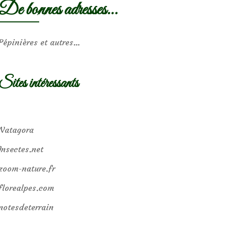
De bonnes adresses…
Pépinières et autres…
Sites intéressants
Natagora
Insectes.net
zoom-nature.fr
florealpes.com
notesdeterrain