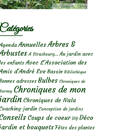
Catégories
Arbres &
Annuelles
Agenda
Arbustes
Au jardin avec
A Strasbourg...
Avec L'Association des
les enfants
Amis d'André Eve
Bassin
Bibliothèque
Bulbes
Bonnes adresses
Chroniques de
Chroniques de mon
Barney
jardin
Chroniques de Nala
Coaching-jardin
Conception de jardins
Conseils
Déco
Coups de coeur
DIY
jardin et bouquets
Fêtes des plantes