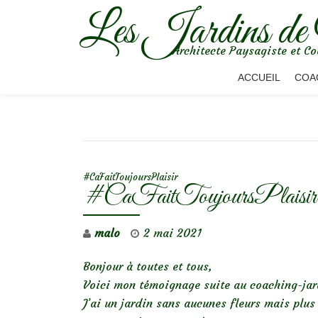
Les Jardins de
Aller
Architecte Paysagiste et Co
au
contenu
ACCUEIL
COA
NAVIGATION DE L’ARTICLE
#CaFaitToujoursPlaisir
#CaFaitToujoursPlaisir
malo
2 mai 2021
Bonjour à toutes et tous,
Voici mon témoignage suite au coaching-jar
J’ai un jardin sans aucunes fleurs mais plus