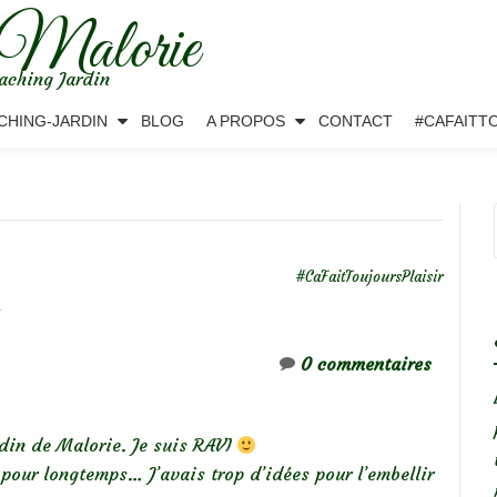
 Malorie
aching Jardin
CHING-JARDIN
BLOG
A PROPOS
CONTACT
#CAFAITT
#CaFaitToujoursPlaisir
0 commentaires
din de Malorie. Je suis RAVI
 pour longtemps… J’avais trop d’idées pour l’embellir