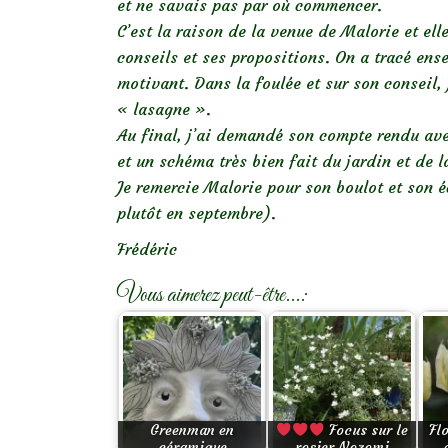
et ne savais pas par où commencer.
C’est la raison de la venue de Malorie et el
conseils et ses propositions. On a tracé ense
motivant. Dans la foulée et sur son conseil,
« lasagne ».
Au final, j’ai demandé son compte rendu avec
et un schéma très bien fait du jardin et de l
Je remercie Malorie pour son boulot et son é
plutôt en septembre).
Frédéric
Vous aimerez peut-être...:
Greenman en
Focus sur le
Fl
céramique
rosier Nozomi