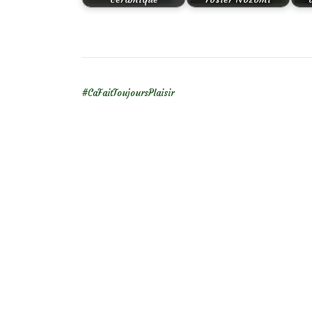
NAVIGATION DE L’ARTICLE
#CaFaitToujoursPlaisir