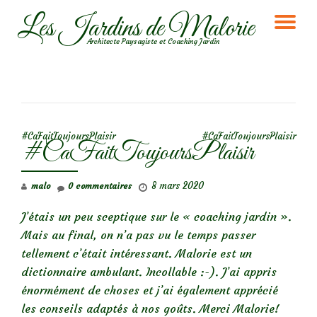
Les Jardins de Malorie
DÉ
Aller
Architecte Paysagiste et Coaching Jardin
au
LA
contenu
NA
NAVIGATION DE L’ARTICLE
#CaFaitToujoursPlaisir
#CaFaitToujoursPlaisir
#CaFaitToujoursPlaisir
8 mars 2020
malo
0 commentaires
J’étais un peu sceptique sur le « coaching jardin ».
Mais au final, on n’a pas vu le temps passer
tellement c’était intéressant. Malorie est un
dictionnaire ambulant. Incollable :-). J’ai appris
énormément de choses et j’ai également apprécié
les conseils adaptés à nos goûts. Merci Malorie!