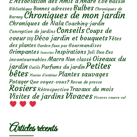
L'Association des Amis d'André Eve
Bassin
Bulbes
Bonnes adresses
Chroniques de
Bibliothèque
Chroniques de mon jardin
Barney
Chroniques de Nala
Coaching-jardin
Conseils
Coups de
Conception de jardins
Déco jardin et bouquets
coeur
Fêtes
DIY
des plantes
Gourmandises
Garden faux pas
Grimpantes
Inspirations
Les
Joli Duo
Insectes
Oiseaux du
Macro
Non classé
incontournables
Petites
jardin
Parfums du jardin
Outils
bêtes
Plantes sauvages
Plantes d’intérieur
Potager
Que voyez-vous?
Revue de presse
Rosiers
Travaux du mois
Rétrospective
Vivaces
Visites de jardins
Vivaces couvre-sol
Articles récents