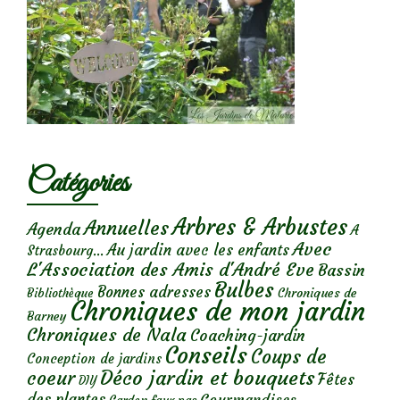
Catégories
Arbres & Arbustes
Annuelles
Agenda
A
Avec
Au jardin avec les enfants
Strasbourg...
L'Association des Amis d'André Eve
Bassin
Bulbes
Bonnes adresses
Chroniques de
Bibliothèque
Chroniques de mon jardin
Barney
Chroniques de Nala
Coaching-jardin
Conseils
Coups de
Conception de jardins
Déco jardin et bouquets
coeur
Fêtes
DIY
des plantes
Gourmandises