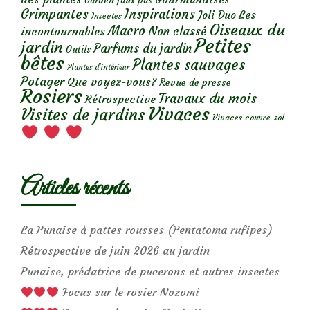
Garden faux pas
Grimpantes
Inspirations
Les
Joli Duo
Insectes
Oiseaux du
Macro
Non classé
incontournables
Petites
jardin
Parfums du jardin
Outils
bêtes
Plantes sauvages
Plantes d’intérieur
Potager
Que voyez-vous?
Revue de presse
Rosiers
Travaux du mois
Rétrospective
Vivaces
Visites de jardins
Vivaces couvre-sol
Articles récents
La Punaise à pattes rousses (Pentatoma rufipes)
Rétrospective de juin 2026 au jardin
Punaise, prédatrice de pucerons et autres insectes
Focus sur le rosier Nozomi