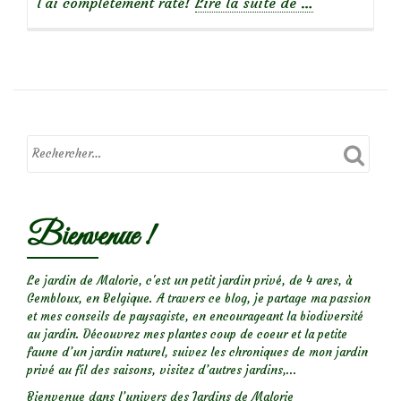
à
l’ai complètement raté!
Lire la suite de
…
propos
deSirop
de
violettes
odorantes
Bienvenue !
Le jardin de Malorie, c'est un petit jardin privé, de 4 ares, à
Gembloux, en Belgique. A travers ce blog, je partage ma passion
et mes conseils de paysagiste, en encourageant la biodiversité
au jardin. Découvrez mes plantes coup de coeur et la petite
faune d’un jardin naturel, suivez les chroniques de mon jardin
privé au fil des saisons, visitez d’autres jardins,...
Bienvenue dans l’univers des Jardins de Malorie