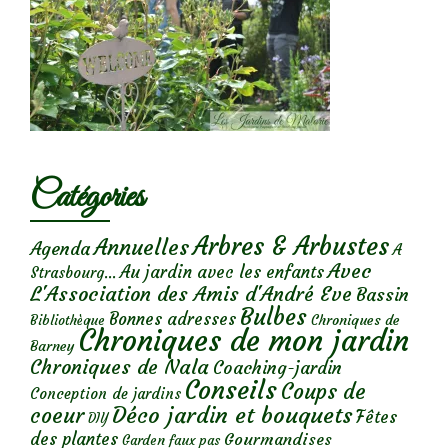
Catégories
Arbres & Arbustes
Annuelles
Agenda
A
Avec
Au jardin avec les enfants
Strasbourg...
L'Association des Amis d'André Eve
Bassin
Bulbes
Bonnes adresses
Chroniques de
Bibliothèque
Chroniques de mon jardin
Barney
Chroniques de Nala
Coaching-jardin
Conseils
Coups de
Conception de jardins
Déco jardin et bouquets
coeur
Fêtes
DIY
des plantes
Gourmandises
Garden faux pas