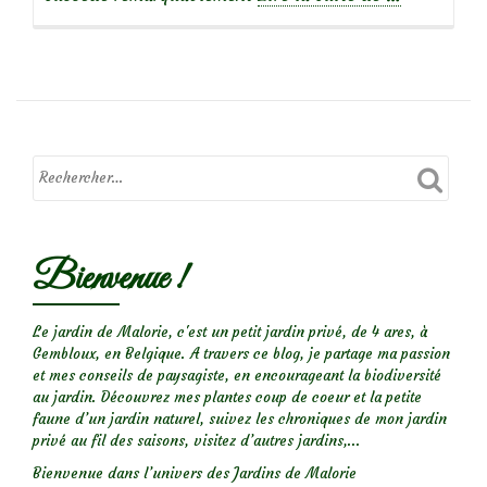
propos
de
Focus
sur
le
rosier
liane
American
Bienvenue !
Pillar
Le jardin de Malorie, c'est un petit jardin privé, de 4 ares, à
Gembloux, en Belgique. A travers ce blog, je partage ma passion
et mes conseils de paysagiste, en encourageant la biodiversité
au jardin. Découvrez mes plantes coup de coeur et la petite
faune d’un jardin naturel, suivez les chroniques de mon jardin
privé au fil des saisons, visitez d’autres jardins,...
Bienvenue dans l’univers des Jardins de Malorie