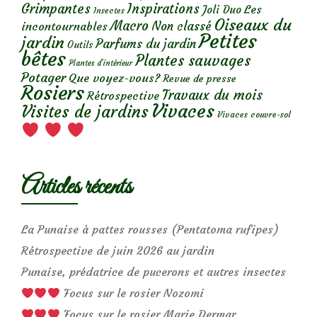
Grimpantes
Inspirations
Les
Joli Duo
Insectes
Oiseaux du
Macro
Non classé
incontournables
Petites
jardin
Parfums du jardin
Outils
bêtes
Plantes sauvages
Plantes d’intérieur
Potager
Que voyez-vous?
Revue de presse
Rosiers
Travaux du mois
Rétrospective
Vivaces
Visites de jardins
Vivaces couvre-sol
Articles récents
La Punaise à pattes rousses (Pentatoma rufipes)
Rétrospective de juin 2026 au jardin
Punaise, prédatrice de pucerons et autres insectes
Focus sur le rosier Nozomi
Focus sur le rosier Marie Dermar