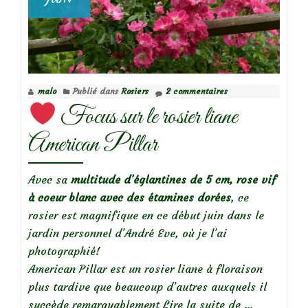
malo
Publié dans
Rosiers
2 commentaires
Focus sur le rosier liane
American Pillar
Avec sa
multitude d’églantines de 5 cm, rose vif
à coeur blanc avec des étamines dorées
, ce
rosier est magnifique en ce début juin dans le
jardin personnel d’André Eve, où je l’ai
photographié!
American Pillar est un rosier liane à floraison
plus tardive que beaucoup d’autres auxquels il
à
succède remarquablement
Lire la suite de
…