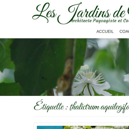
Les Jardins de
Aller
Architecte Paysagiste et Co
au
contenu
ACCUEIL
COA
Étiquette :
thalictrum aquilegi