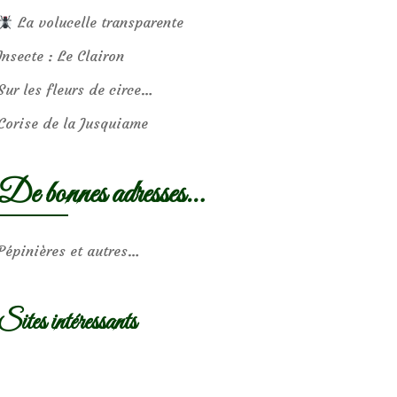
La volucelle transparente
Insecte : Le Clairon
Sur les fleurs de circe…
Corise de la Jusquiame
De bonnes adresses…
Pépinières et autres…
Sites intéressants