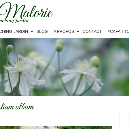
 Malorie
aching Jardin
CHING-JARDIN
BLOG
A PROPOS
CONTACT
#CAFAITT
folium album