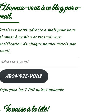
Abonnez-vous à ce blog par e-
mail.
Saisissez votre adresse e-mail pour vous
abonner à ce blog et recevoir une
notification de chaque nouvel article par
email.
Adresse
e-
mail
ABONNEZ-VOUS
Rejoignez les 1 740 autres abonnés
Je passe à la télé!