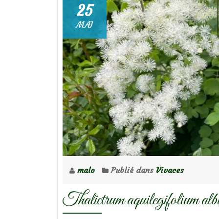
25
MAI
malo
Publié dans
Vivaces
Thalictrum aquilegifolium al