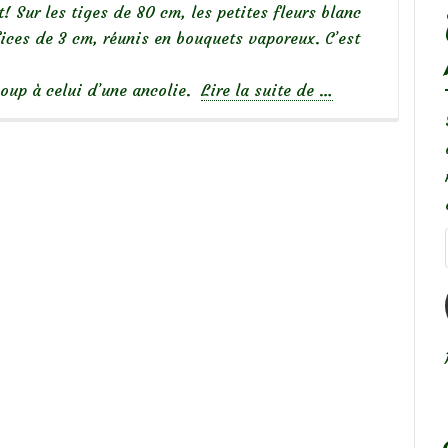
 Sur les tiges de 80 cm, les petites fleurs blanc
fices de 3 cm, réunis en bouquets vaporeux. C’est
à
coup à celui d’une ancolie.
Lire la suite de
…
propos
deThalictrum
aquilegifolium
album