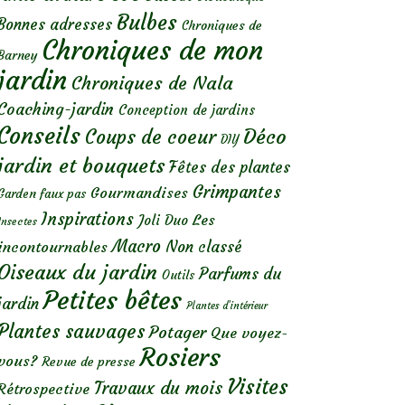
Bulbes
Bonnes adresses
Chroniques de
Chroniques de mon
Barney
jardin
Chroniques de Nala
Coaching-jardin
Conception de jardins
Conseils
Déco
Coups de coeur
DIY
jardin et bouquets
Fêtes des plantes
Grimpantes
Gourmandises
Garden faux pas
Inspirations
Les
Joli Duo
Insectes
Macro
Non classé
incontournables
Oiseaux du jardin
Parfums du
Outils
Petites bêtes
jardin
Plantes d’intérieur
Plantes sauvages
Potager
Que voyez-
Rosiers
vous?
Revue de presse
Visites
Travaux du mois
Rétrospective