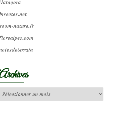
Natagora
Insectes.net
zoom-nature.fr
florealpes.com
notesdeterrain
Archives
Archives