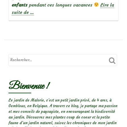
enfants
pendant ces longues vacances
Lire la
à
suite de
…
propos
deConseils
:
Tester
la
terre
de
son
jardin
Bienvenue !
Le jardin de Malorie, c'est un petit jardin privé, de 4 ares, à
Gembloux, en Belgique. A travers ce blog, je partage ma passion
et mes conseils de paysagiste, en encourageant la biodiversité
au jardin. Découvrez mes plantes coup de coeur et la petite
faune d’un jardin naturel, suivez les chroniques de mon jardin