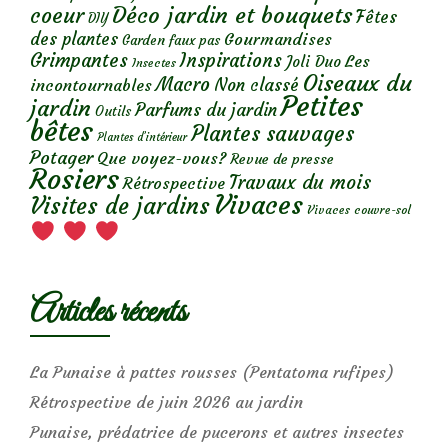
Déco jardin et bouquets
coeur
Fêtes
DIY
des plantes
Gourmandises
Garden faux pas
Grimpantes
Inspirations
Les
Joli Duo
Insectes
Oiseaux du
Macro
Non classé
incontournables
Petites
jardin
Parfums du jardin
Outils
bêtes
Plantes sauvages
Plantes d’intérieur
Potager
Que voyez-vous?
Revue de presse
Rosiers
Travaux du mois
Rétrospective
Vivaces
Visites de jardins
Vivaces couvre-sol
Articles récents
La Punaise à pattes rousses (Pentatoma rufipes)
Rétrospective de juin 2026 au jardin
Punaise, prédatrice de pucerons et autres insectes