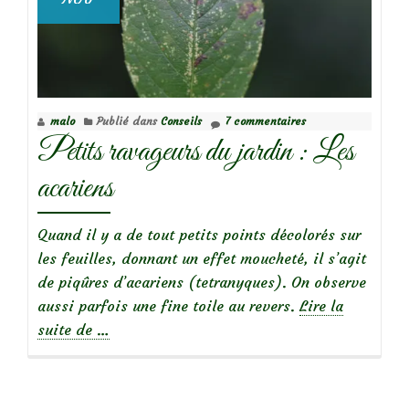
malo
Publié dans
Conseils
7 commentaires
Petits ravageurs du jardin : Les
acariens
Quand il y a de tout petits points décolorés sur
les feuilles, donnant un effet moucheté, il s’agit
de piqûres d’acariens (tetranyques). On observe
aussi parfois une fine toile au revers.
Lire la
à
suite de
…
propos
dePetits
ravageurs