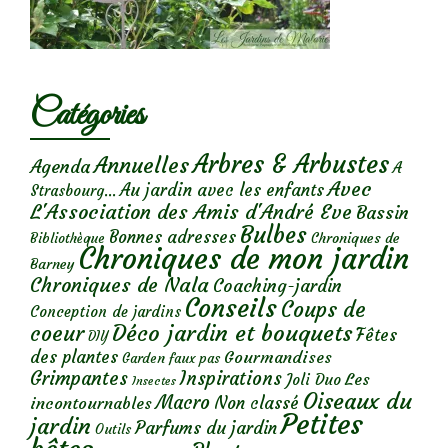
Catégories
Arbres & Arbustes
Annuelles
Agenda
A
Avec
Au jardin avec les enfants
Strasbourg...
L'Association des Amis d'André Eve
Bassin
Bulbes
Bonnes adresses
Chroniques de
Bibliothèque
Chroniques de mon jardin
Barney
Chroniques de Nala
Coaching-jardin
Conseils
Coups de
Conception de jardins
Déco jardin et bouquets
coeur
Fêtes
DIY
des plantes
Gourmandises
Garden faux pas
Grimpantes
Inspirations
Les
Joli Duo
Insectes
Oiseaux du
Macro
Non classé
incontournables
Petites
jardin
Parfums du jardin
Outils