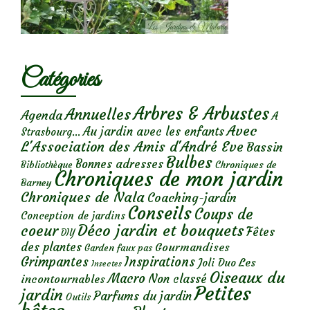
Catégories
Arbres & Arbustes
Annuelles
Agenda
A
Avec
Au jardin avec les enfants
Strasbourg...
L'Association des Amis d'André Eve
Bassin
Bulbes
Bonnes adresses
Chroniques de
Bibliothèque
Chroniques de mon jardin
Barney
Chroniques de Nala
Coaching-jardin
Conseils
Coups de
Conception de jardins
Déco jardin et bouquets
coeur
Fêtes
DIY
des plantes
Gourmandises
Garden faux pas
Grimpantes
Inspirations
Les
Joli Duo
Insectes
Oiseaux du
Macro
Non classé
incontournables
Petites
jardin
Parfums du jardin
Outils