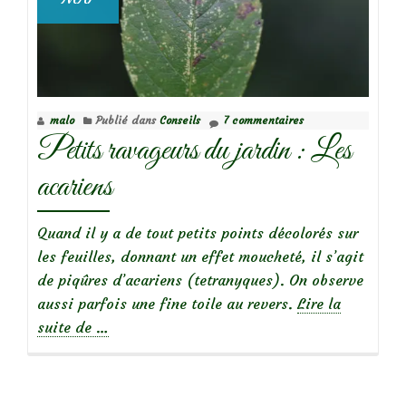
malo
Publié dans
Conseils
7 commentaires
Petits ravageurs du jardin : Les
acariens
Quand il y a de tout petits points décolorés sur
les feuilles, donnant un effet moucheté, il s’agit
de piqûres d’acariens (tetranyques). On observe
aussi parfois une fine toile au revers.
Lire la
à
suite de
…
propos
dePetits
ravageurs