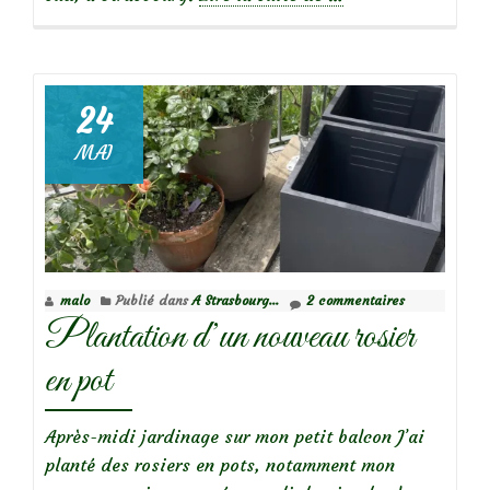
propos
de
24
MAI
Focus
sur
le
rosier
Yen
malo
Publié dans
A Strasbourg...
2 commentaires
Baï
Plantation d’un nouveau rosier
en pot
Après-midi jardinage sur mon petit balcon J’ai
planté des rosiers en pots, notamment mon