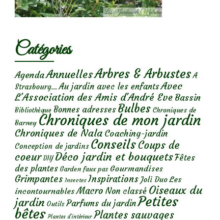
Catégories
Arbres & Arbustes
Annuelles
Agenda
A
Avec
Au jardin avec les enfants
Strasbourg...
L'Association des Amis d'André Eve
Bassin
Bulbes
Bonnes adresses
Chroniques de
Bibliothèque
Chroniques de mon jardin
Barney
Chroniques de Nala
Coaching-jardin
Conseils
Coups de
Conception de jardins
Déco jardin et bouquets
coeur
Fêtes
DIY
des plantes
Gourmandises
Garden faux pas
Grimpantes
Inspirations
Les
Joli Duo
Insectes
Oiseaux du
Macro
Non classé
incontournables
Petites
jardin
Parfums du jardin
Outils
bêtes
Plantes sauvages
Plantes d’intérieur