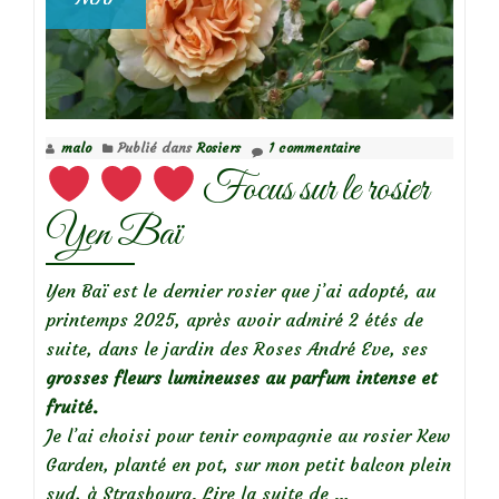
malo
Publié dans
Rosiers
1 commentaire
Focus sur le rosier
Yen Baï
Yen Baï est le dernier rosier que j’ai adopté, au
printemps 2025, après avoir admiré 2 étés de
suite, dans le jardin des Roses André Eve, ses
grosses fleurs lumineuses au parfum intense et
fruité.
Je l’ai choisi pour tenir compagnie au rosier Kew
Garden, planté en pot, sur mon petit balcon plein
à
sud, à Strasbourg.
Lire la suite de
…