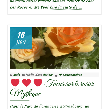
nouveau rosier ramené samedi dernier de chez
à
Les Roses André Eve!
Lire la suite de
…
propos
dePlantation
d’un
nouveau
16
rosier
JUIN
en
pot
malo
Publié dans
Rosiers
10 commentaires
Focus sur le rosier
Mythique
Dans le Parc de l’orangerie à Strasbourg, un