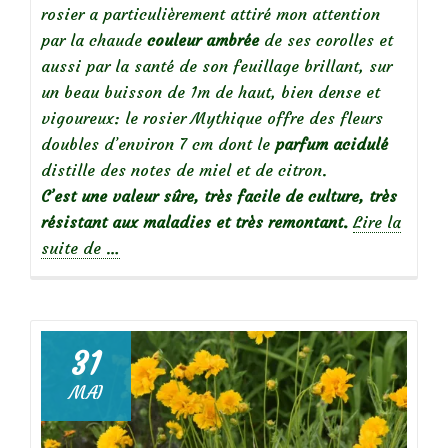
rosier a particulièrement attiré mon attention
par la chaude
couleur ambrée
de ses corolles et
aussi par la santé de son feuillage brillant, sur
un beau buisson de 1m de haut, bien dense et
vigoureux: le rosier Mythique offre des fleurs
doubles d’environ 7 cm dont le
parfum acidulé
distille des notes de miel et de citron.
C’est une valeur sûre, très facile de culture, très
résistant aux maladies et très remontant.
Lire la
à
suite de
…
propos
de
31
MAI
Focus
sur