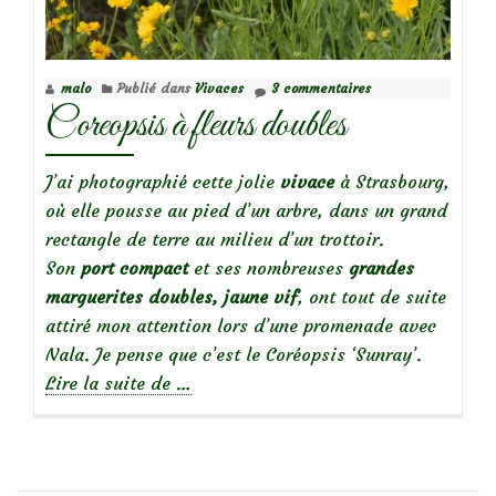
le
rosier
Mythique
malo
Publié dans
Vivaces
3 commentaires
Coreopsis à fleurs doubles
J’ai photographié cette jolie
vivace
à Strasbourg,
où elle pousse au pied d’un arbre, dans un grand
rectangle de terre au milieu d’un trottoir.
Son
port compact
et ses nombreuses
grandes
marguerites doubles, jaune vif
, ont tout de suite
attiré mon attention lors d’une promenade avec
Nala. Je pense que c’est le Coréopsis ‘Sunray’.
à
Lire la suite de
…
propos
deCoreopsis
à