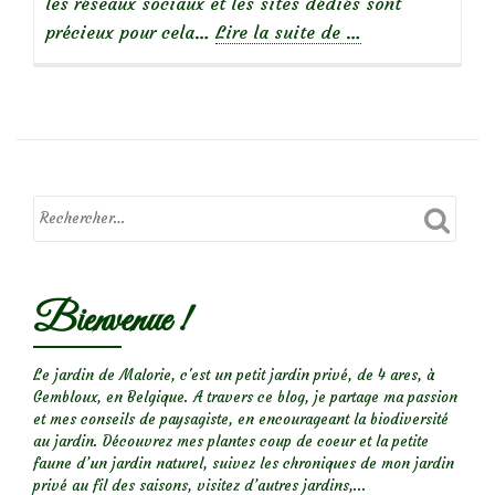
les réseaux sociaux et les sites dédiés sont
à
précieux pour cela…
Lire la suite de
…
propos
de
Macro
d’insectes
:
Drôles
de
bêtes!
Bienvenue !
(2)
Le jardin de Malorie, c'est un petit jardin privé, de 4 ares, à
Gembloux, en Belgique. A travers ce blog, je partage ma passion
et mes conseils de paysagiste, en encourageant la biodiversité
au jardin. Découvrez mes plantes coup de coeur et la petite
faune d’un jardin naturel, suivez les chroniques de mon jardin
privé au fil des saisons, visitez d’autres jardins,...