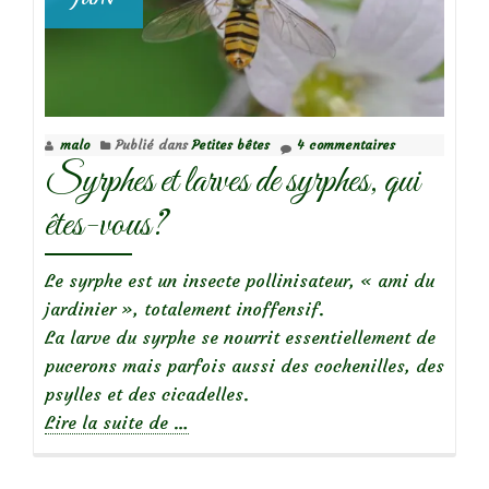
malo
Publié dans
Petites bêtes
4 commentaires
Syrphes et larves de syrphes, qui
êtes-vous?
Le syrphe est un insecte pollinisateur, « ami du
jardinier », totalement inoffensif.
La larve du syrphe se nourrit essentiellement de
pucerons mais parfois aussi des cochenilles, des
psylles et des cicadelles.
à
Lire la suite de
…
propos
deSyrphes