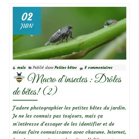
et
larves
02
de
JUIN
syrphes,
qui
êtes-
vous?
malo
Publié dans
Petites bêtes
8 commentaires
Macro d’insectes : Drôles
de bêtes! (2)
J’adore photographier les petites bêtes du jardin.
Je ne les connais pas toujours, mais ça
m’intéresse d’essayer de les identifier et de
mieux faire connaissance avec chacune. Internet,