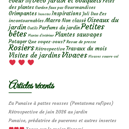
Déco jardin et bouquets
coeur
Fêtes
DIY
des plantes
Gourmandises
Garden faux pas
Grimpantes
Inspirations
Les
Joli Duo
Insectes
Oiseaux du
Macro
Non classé
incontournables
Petites
jardin
Parfums du jardin
Outils
bêtes
Plantes sauvages
Plantes d’intérieur
Potager
Que voyez-vous?
Revue de presse
Rosiers
Travaux du mois
Rétrospective
Vivaces
Visites de jardins
Vivaces couvre-sol
Articles récents
La Punaise à pattes rousses (Pentatoma rufipes)
Rétrospective de juin 2026 au jardin
Punaise, prédatrice de pucerons et autres insectes
Focus sur le rosier Nozomi