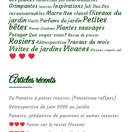
Garden faux pas
Grimpantes
Inspirations
Les
Joli Duo
Insectes
Oiseaux du
Macro
Non classé
incontournables
Petites
jardin
Parfums du jardin
Outils
bêtes
Plantes sauvages
Plantes d’intérieur
Potager
Que voyez-vous?
Revue de presse
Rosiers
Travaux du mois
Rétrospective
Vivaces
Visites de jardins
Vivaces couvre-sol
Articles récents
La Punaise à pattes rousses (Pentatoma rufipes)
Rétrospective de juin 2026 au jardin
Punaise, prédatrice de pucerons et autres insectes
Focus sur le rosier Nozomi