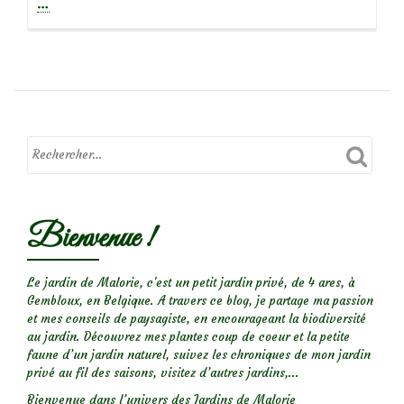
propos
…
deSemi
en
place,
semis
faciles
Bienvenue !
Le jardin de Malorie, c'est un petit jardin privé, de 4 ares, à
Gembloux, en Belgique. A travers ce blog, je partage ma passion
et mes conseils de paysagiste, en encourageant la biodiversité
au jardin. Découvrez mes plantes coup de coeur et la petite
faune d’un jardin naturel, suivez les chroniques de mon jardin
privé au fil des saisons, visitez d’autres jardins,...
Bienvenue dans l’univers des Jardins de Malorie