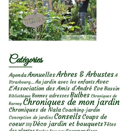
Catégories
Arbres & Arbustes
Annuelles
Agenda
A
Avec
Au jardin avec les enfants
Strasbourg...
L'Association des Amis d'André Eve
Bassin
Bulbes
Bonnes adresses
Chroniques de
Bibliothèque
Chroniques de mon jardin
Barney
Chroniques de Nala
Coaching-jardin
Conseils
Coups de
Conception de jardins
Déco jardin et bouquets
coeur
Fêtes
DIY
des plantes
Gourmandises