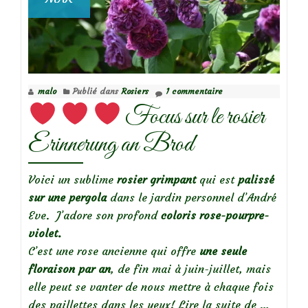
malo
Publié dans
Rosiers
1 commentaire
Focus sur le rosier
Erinnerung an Brod
Voici un sublime
rosier grimpant
qui est
palissé
sur une pergola
dans le jardin personnel d’André
Eve. J’adore son profond
coloris rose-pourpre-
violet.
C’est une rose ancienne qui offre
une seule
floraison par an
, de fin mai à juin-juillet, mais
elle peut se vanter de nous mettre à chaque fois
à
des paillettes dans les yeux!
Lire la suite de
…