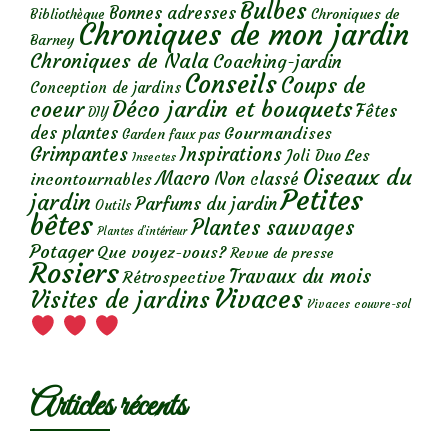
Bulbes
Bonnes adresses
Chroniques de
Bibliothèque
Chroniques de mon jardin
Barney
Chroniques de Nala
Coaching-jardin
Conseils
Coups de
Conception de jardins
Déco jardin et bouquets
coeur
Fêtes
DIY
des plantes
Gourmandises
Garden faux pas
Grimpantes
Inspirations
Les
Joli Duo
Insectes
Oiseaux du
Macro
Non classé
incontournables
Petites
jardin
Parfums du jardin
Outils
bêtes
Plantes sauvages
Plantes d’intérieur
Potager
Que voyez-vous?
Revue de presse
Rosiers
Travaux du mois
Rétrospective
Vivaces
Visites de jardins
Vivaces couvre-sol
Articles récents