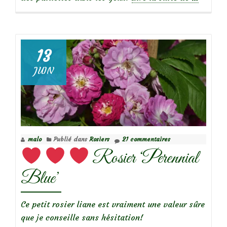
propos
de
13
JUIN
Focus
sur
le
rosier
Erinneru
malo
Publié dans
Rosiers
21 commentaires
an
Rosier ‘Perennial
Brod
Blue’
Ce petit rosier liane est vraiment une valeur sûre
que je conseille sans hésitation!