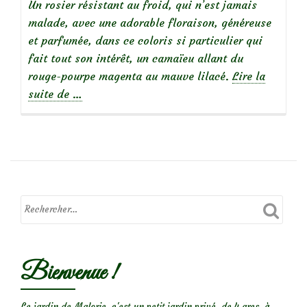
Un rosier résistant au froid, qui n’est jamais
malade, avec une adorable floraison, généreuse
et parfumée, dans ce coloris si particulier qui
fait tout son intérêt, un camaïeu allant du
rouge-pourpe magenta au mauve lilacé.
Lire la
à
suite de
…
propos
de
Rosier
‘Perennial
Blue’
Bienvenue !
Le jardin de Malorie, c'est un petit jardin privé, de 4 ares, à