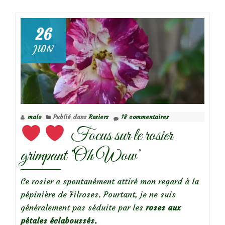
de
Focus
26
sur
JUIN
le
rosier
‘Rhapsody
in
Blue’
malo
Publié dans
Rosiers
18 commentaires
Focus sur le rosier
grimpant ‘Oh Wow’
Ce rosier a spontanément attiré mon regard à la
pépinière de Filroses. Pourtant, je ne suis
généralement pas séduite par les
roses aux
pétales éclaboussés.