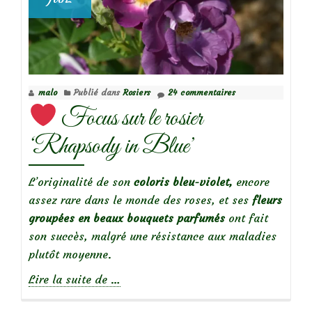
malo
Publié dans
Rosiers
24 commentaires
Focus sur le rosier
‘Rhapsody in Blue’
L’originalité de son
coloris bleu-violet,
encore
assez rare dans le monde des roses, et ses
fleurs
groupées en beaux bouquets parfumés
ont fait
son succès, malgré une résistance aux maladies
plutôt moyenne.
à
Lire la suite de
…
propos