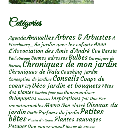
Catégories
Arbres & Arbustes
Annuelles
Agenda
A
Avec
Au jardin avec les enfants
Strasbourg...
L'Association des Amis d'André Eve
Bassin
Bulbes
Bonnes adresses
Chroniques de
Bibliothèque
Chroniques de mon jardin
Barney
Chroniques de Nala
Coaching-jardin
Conseils
Coups de
Conception de jardins
Déco jardin et bouquets
coeur
Fêtes
DIY
des plantes
Gourmandises
Garden faux pas
Grimpantes
Inspirations
Les
Joli Duo
Insectes
Oiseaux du
Macro
Non classé
incontournables
Petites
jardin
Parfums du jardin
Outils
bêtes
Plantes sauvages
Plantes d’intérieur
Potager
Que voyez-vous?
Revue de presse