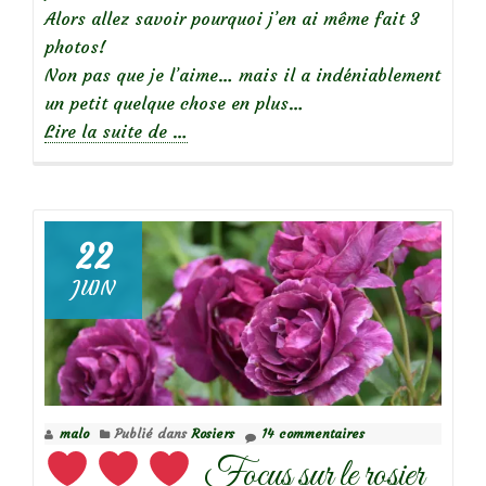
Alors allez savoir pourquoi j’en ai même fait 3
photos!
Non pas que je l’aime… mais il a indéniablement
un petit quelque chose en plus…
à
Lire la suite de
…
propos
de
22
JUIN
Focus
sur
le
rosier
grimpant
malo
Publié dans
Rosiers
14 commentaires
‘Oh
Focus sur le rosier
Wow’