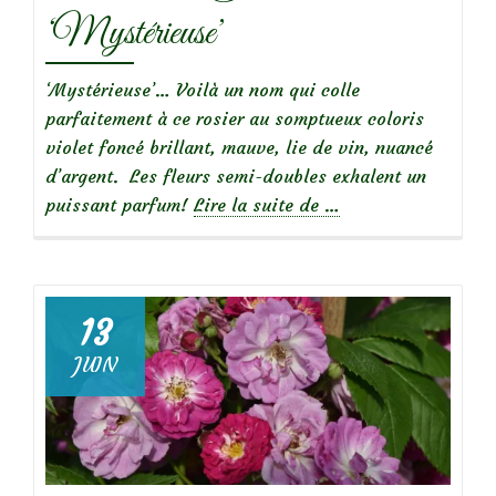
‘Mystérieuse’
‘Mystérieuse’… Voilà un nom qui colle
parfaitement à ce rosier au somptueux coloris
violet foncé brillant, mauve, lie de vin, nuancé
d’argent. Les fleurs semi-doubles exhalent un
à
puissant parfum!
Lire la suite de
…
propos
de
13
JUIN
Focus
sur
le
rosier