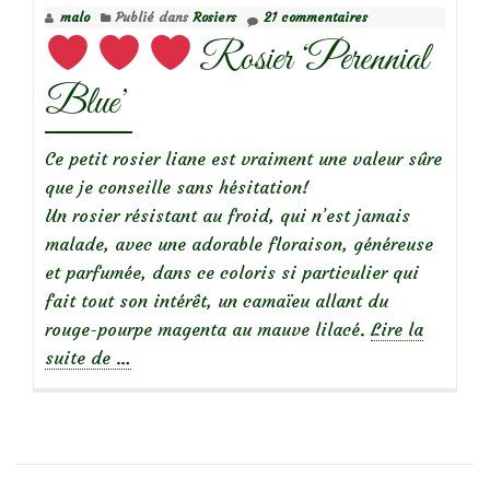
malo
Publié dans
Rosiers
21 commentaires
‘Mystérieuse’
Rosier ‘Perennial
Blue’
Ce petit rosier liane est vraiment une valeur sûre
que je conseille sans hésitation!
Un rosier résistant au froid, qui n’est jamais
malade, avec une adorable floraison, généreuse
et parfumée, dans ce coloris si particulier qui
fait tout son intérêt, un camaïeu allant du
rouge-pourpe magenta au mauve lilacé.
Lire la
à
suite de
…
propos
de