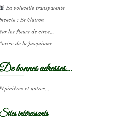
La volucelle transparente
Insecte : Le Clairon
Sur les fleurs de circe…
Corise de la Jusquiame
De bonnes adresses…
Pépinières et autres…
Sites intéressants