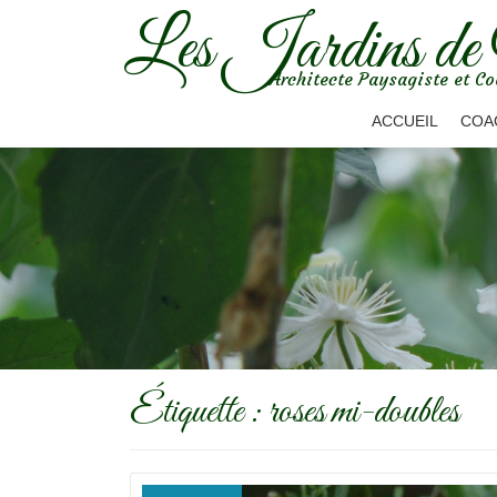
Les Jardins de
Aller
Architecte Paysagiste et Co
au
contenu
ACCUEIL
COA
Étiquette :
roses mi-doubles