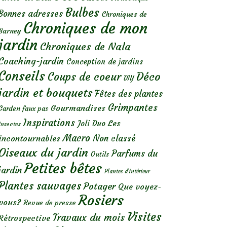
Bulbes
Bonnes adresses
Chroniques de
Chroniques de mon
Barney
jardin
Chroniques de Nala
Coaching-jardin
Conception de jardins
Conseils
Déco
Coups de coeur
DIY
jardin et bouquets
Fêtes des plantes
Grimpantes
Gourmandises
Garden faux pas
Inspirations
Les
Joli Duo
Insectes
Macro
Non classé
incontournables
Oiseaux du jardin
Parfums du
Outils
Petites bêtes
jardin
Plantes d’intérieur
Plantes sauvages
Potager
Que voyez-
Rosiers
vous?
Revue de presse
Visites
Travaux du mois
Rétrospective