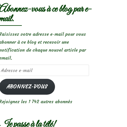
Abonnez-vous à ce blog par e-
mail.
Saisissez votre adresse e-mail pour vous
abonner à ce blog et recevoir une
notification de chaque nouvel article par
email.
Adresse
e-
mail
ABONNEZ-VOUS
Rejoignez les 1 742 autres abonnés
Je passe à la télé!