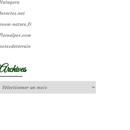
Natagora
Insectes.net
zoom-nature.fr
florealpes.com
notesdeterrain
Archives
Archives