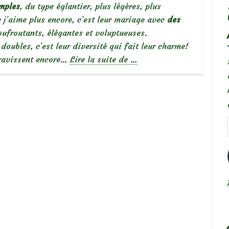
imples
, du type églantier, plus légères, plus
 j’aime plus encore, c’est leur mariage avec
des
oufroutants, élégantes et voluptueuses.
doubles, c’est leur diversité qui fait leur charme!
à
 ravissent encore…
Lire la suite de
…
propos
deRoses
simples,
roses
doubles…