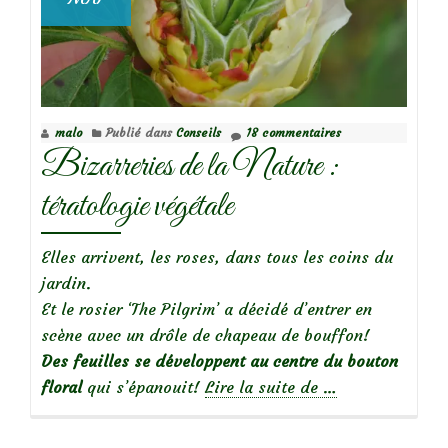
malo
Publié dans
Conseils
18 commentaires
Bizarreries de la Nature :
tératologie végétale
Elles arrivent, les roses, dans tous les coins du
jardin.
Et le rosier ‘The Pilgrim’ a décidé d’entrer en
scène avec un drôle de chapeau de bouffon!
Des feuilles se développent au centre du bouton
à
floral
qui s’épanouit!
Lire la suite de
…
propos
deBizarreries