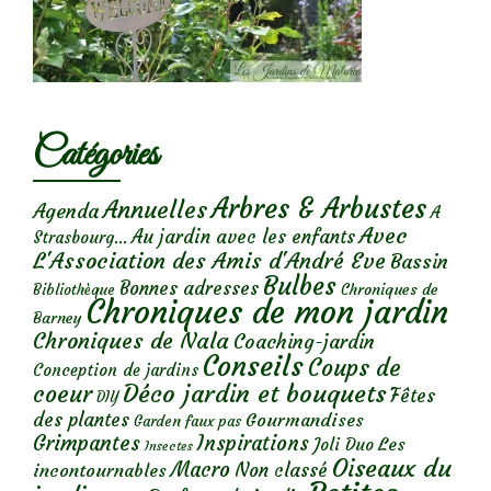
Catégories
Arbres & Arbustes
Annuelles
Agenda
A
Avec
Au jardin avec les enfants
Strasbourg...
L'Association des Amis d'André Eve
Bassin
Bulbes
Bonnes adresses
Chroniques de
Bibliothèque
Chroniques de mon jardin
Barney
Chroniques de Nala
Coaching-jardin
Conseils
Coups de
Conception de jardins
Déco jardin et bouquets
coeur
Fêtes
DIY
des plantes
Gourmandises
Garden faux pas
Grimpantes
Inspirations
Les
Joli Duo
Insectes
Oiseaux du
Macro
Non classé
incontournables