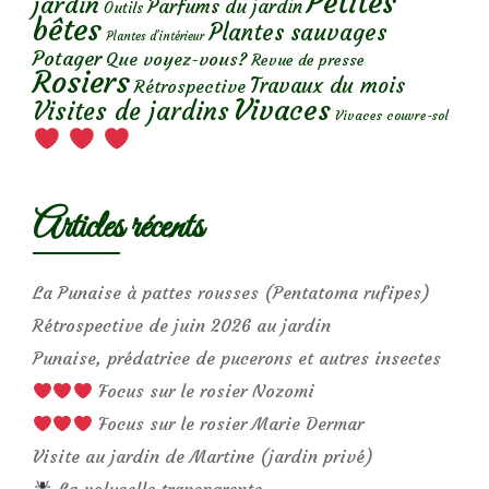
Petites
jardin
Parfums du jardin
Outils
bêtes
Plantes sauvages
Plantes d’intérieur
Potager
Que voyez-vous?
Revue de presse
Rosiers
Travaux du mois
Rétrospective
Vivaces
Visites de jardins
Vivaces couvre-sol
Articles récents
La Punaise à pattes rousses (Pentatoma rufipes)
Rétrospective de juin 2026 au jardin
Punaise, prédatrice de pucerons et autres insectes
Focus sur le rosier Nozomi
Focus sur le rosier Marie Dermar
Visite au jardin de Martine (jardin privé)
La volucelle transparente