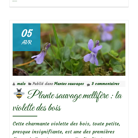
deLa
Nivéol
d’été
ou
05
Leucoj
AVR
aestiv
malo
Publié dans
Plantes sauvages
3 commentaires
Plante sauvage mellifère : la
violette des bois
Cette charmante violette des bois, toute petite,
presque insignifiante, est une des premières