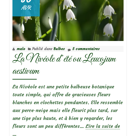
AVR
malo
Publié dans
Bulbes
5 commentaires
La Nivéole d’été ou Leucojum
aestivum
La Nivéole est une petite bulbeuse botanique
toute simple, qui offre de gracieuses fleurs
blanches en clochettes pendantes. Elle ressemble
aux perce-neige mais elle fleurit plus tard, sur
une tige plus haute, et à bien y regarder, les
à
fleurs sont un peu différentes…
Lire la suite de
propos
…