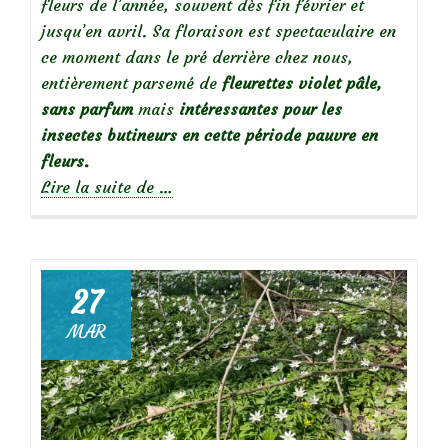
fleurs de l’année, souvent dès fin février et
jusqu’en avril. Sa floraison est spectaculaire en
ce moment dans le pré derrière chez nous,
entièrement parsemé de
fleurettes violet pâle,
sans parfum
mais
intéressantes pour les
insectes butineurs en cette période pauvre en
fleurs.
à
Lire la suite de
…
propos
de
Plante
27
sauvage
MAR
mellifère
:
la
violette
des