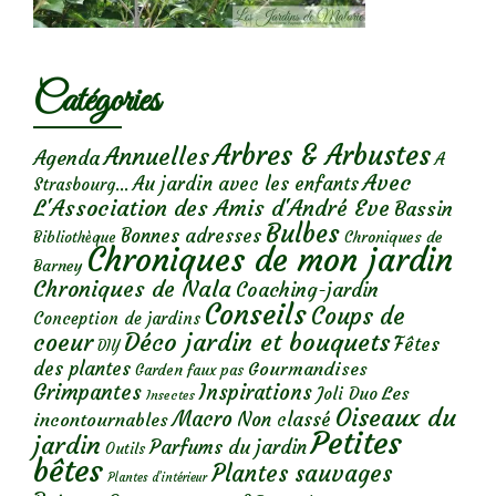
Catégories
Arbres & Arbustes
Annuelles
Agenda
A
Avec
Au jardin avec les enfants
Strasbourg...
L'Association des Amis d'André Eve
Bassin
Bulbes
Bonnes adresses
Chroniques de
Bibliothèque
Chroniques de mon jardin
Barney
Chroniques de Nala
Coaching-jardin
Conseils
Coups de
Conception de jardins
Déco jardin et bouquets
coeur
Fêtes
DIY
des plantes
Gourmandises
Garden faux pas
Grimpantes
Inspirations
Les
Joli Duo
Insectes
Oiseaux du
Macro
Non classé
incontournables
Petites
jardin
Parfums du jardin
Outils
bêtes
Plantes sauvages
Plantes d’intérieur