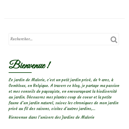
deTravaux
d’automne
au
jardin
:
Que
faire
en
Bienvenue !
Novembre?
Le jardin de Malorie, c'est un petit jardin privé, de 4 ares, à
Gembloux, en Belgique. A travers ce blog, je partage ma passion
et mes conseils de paysagiste, en encourageant la biodiversité
au jardin. Découvrez mes plantes coup de coeur et la petite
faune d’un jardin naturel, suivez les chroniques de mon jardin
privé au fil des saisons, visitez d’autres jardins,...
Bienvenue dans l’univers des Jardins de Malorie