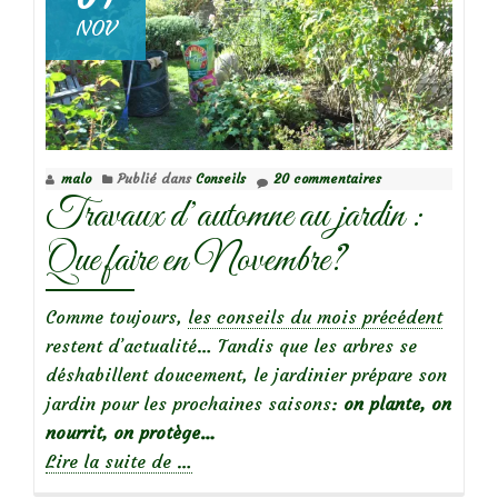
NOV
malo
Publié dans
Conseils
20 commentaires
Travaux d’automne au jardin :
Que faire en Novembre?
Comme toujours,
les conseils du mois précédent
restent d’actualité… Tandis que les arbres se
déshabillent doucement, le jardinier prépare son
jardin pour les prochaines saisons:
on plante, on
nourrit, on protège…
à
Lire la suite de
…
propos