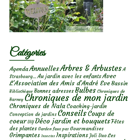
Catégories
Arbres & Arbustes
Annuelles
Agenda
A
Avec
Au jardin avec les enfants
Strasbourg...
L'Association des Amis d'André Eve
Bassin
Bulbes
Bonnes adresses
Chroniques de
Bibliothèque
Chroniques de mon jardin
Barney
Chroniques de Nala
Coaching-jardin
Conseils
Coups de
Conception de jardins
Déco jardin et bouquets
coeur
Fêtes
DIY
des plantes
Gourmandises
Garden faux pas
Grimpantes
Inspirations
Les
Joli Duo
Insectes