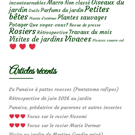
Oiseaux du
Macro
Non classé
incontournables
Petites
jardin
Parfums du jardin
Outils
bêtes
Plantes sauvages
Plantes d’intérieur
Potager
Que voyez-vous?
Revue de presse
Rosiers
Travaux du mois
Rétrospective
Vivaces
Visites de jardins
Vivaces couvre-sol
Articles récents
La Punaise à pattes rousses (Pentatoma rufipes)
Rétrospective de juin 2026 au jardin
Punaise, prédatrice de pucerons et autres insectes
Focus sur le rosier Nozomi
Focus sur le rosier Marie Dermar
Visite au jardin de Martine (jardin privé)