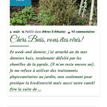
malo
Publié dans
Arbres & Arbustes
45 commentaires
Chers Buis, vous êtes virés!
Le week-end dernier, j’ai arraché un de mes
derniers buis, totalement défolié par les
chenilles de la pyrale. (Il m’en reste encore un).
Je me refuse à utiliser des traitements
phytosanitaires au jardin, non seulement pour
protéger la biodiversité mais aussi notre santé!
à
Lire la suite de
…
propos
deChers