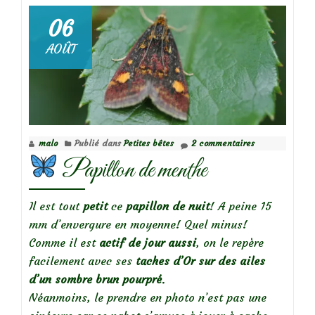
Buis,
vous
06
êtes
AOÛT
virés!
malo
Publié dans
Petites bêtes
2 commentaires
Papillon de menthe
Il est tout
petit
ce
papillon de nuit
! A peine 15
mm d’envergure en moyenne! Quel minus!
Comme il est
actif de jour aussi
, on le repère
facilement avec ses
taches d’Or sur des ailes
d’un sombre brun pourpré
.
Néanmoins, le prendre en photo n’est pas une