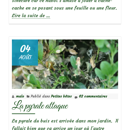
sinécure car ce nabot s’amuse à jouer à cache-
cache en se posant sous une feuille ou une fleur.
à
Lire la suite de
…
propos
de
Papillon
04
de
AOÛT
menthe
malo
Publié dans
Petites bêtes
62 commentaires
La pyrale attaque
La pyrale du buis est arrivée dans mon jardin. Il
fallait bien que ça arrive un jour où l’autre