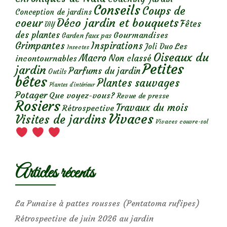
Conseils
Coups de
Conception de jardins
Déco jardin et bouquets
coeur
Fêtes
DIY
des plantes
Gourmandises
Garden faux pas
Grimpantes
Inspirations
Les
Joli Duo
Insectes
Oiseaux du
Macro
Non classé
incontournables
Petites
jardin
Parfums du jardin
Outils
bêtes
Plantes sauvages
Plantes d’intérieur
Potager
Que voyez-vous?
Revue de presse
Rosiers
Travaux du mois
Rétrospective
Vivaces
Visites de jardins
Vivaces couvre-sol
Articles récents
La Punaise à pattes rousses (Pentatoma rufipes)
Rétrospective de juin 2026 au jardin