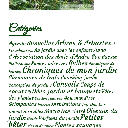
Catégories
Arbres & Arbustes
Annuelles
Agenda
A
Avec
Au jardin avec les enfants
Strasbourg...
L'Association des Amis d'André Eve
Bassin
Bulbes
Bonnes adresses
Chroniques de
Bibliothèque
Chroniques de mon jardin
Barney
Chroniques de Nala
Coaching-jardin
Conseils
Coups de
Conception de jardins
Déco jardin et bouquets
coeur
Fêtes
DIY
des plantes
Gourmandises
Garden faux pas
Grimpantes
Inspirations
Les
Joli Duo
Insectes
Oiseaux du
Macro
Non classé
incontournables
Petites
jardin
Parfums du jardin
Outils
bêtes
Plantes sauvages
Plantes d’intérieur