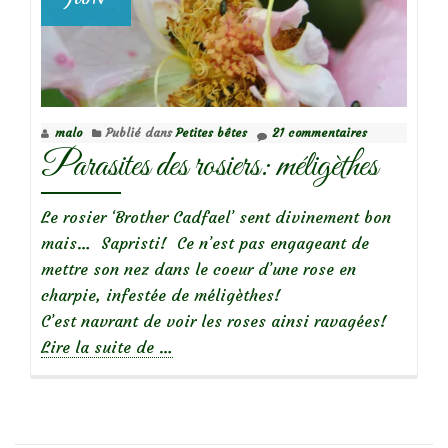
malo
Publié dans
Petites bêtes
21 commentaires
Parasites des rosiers: méligèthes
Le rosier ‘Brother Cadfael’ sent divinement bon
mais… Sapristi! Ce n’est pas engageant de
mettre son nez dans le coeur d’une rose en
charpie, infestée de méligèthes!
C’est navrant de voir les roses ainsi ravagées!
à
Lire la suite de
…
propos
deParasites
des