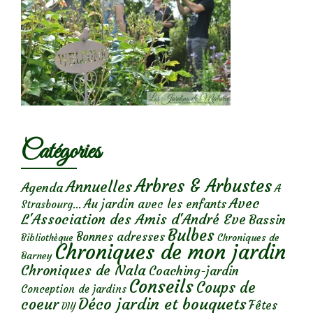
Catégories
Arbres & Arbustes
Annuelles
Agenda
A
Avec
Au jardin avec les enfants
Strasbourg...
L'Association des Amis d'André Eve
Bassin
Bulbes
Bonnes adresses
Chroniques de
Bibliothèque
Chroniques de mon jardin
Barney
Chroniques de Nala
Coaching-jardin
Conseils
Coups de
Conception de jardins
Déco jardin et bouquets
coeur
Fêtes
DIY