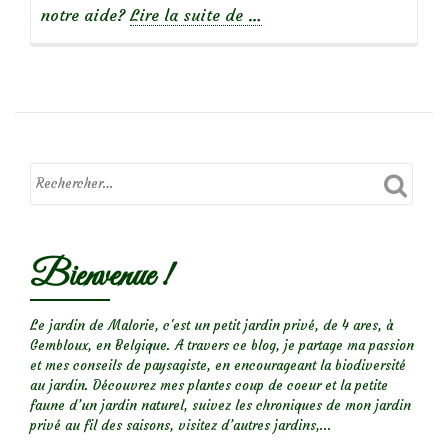
à
notre aide?
Lire la suite de
…
propos
de
Jeune
oiseau
noir
trouvé
au
sol
Bienvenue !
Le jardin de Malorie, c'est un petit jardin privé, de 4 ares, à
Gembloux, en Belgique. A travers ce blog, je partage ma passion
et mes conseils de paysagiste, en encourageant la biodiversité
au jardin. Découvrez mes plantes coup de coeur et la petite
faune d’un jardin naturel, suivez les chroniques de mon jardin
privé au fil des saisons, visitez d’autres jardins,...