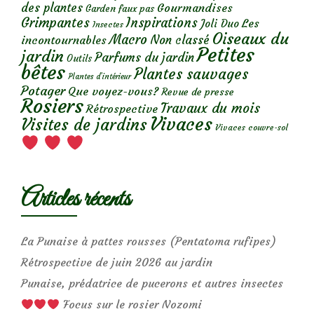
des plantes
Gourmandises
Garden faux pas
Grimpantes
Inspirations
Les
Joli Duo
Insectes
Oiseaux du
Macro
Non classé
incontournables
Petites
jardin
Parfums du jardin
Outils
bêtes
Plantes sauvages
Plantes d’intérieur
Potager
Que voyez-vous?
Revue de presse
Rosiers
Travaux du mois
Rétrospective
Vivaces
Visites de jardins
Vivaces couvre-sol
Articles récents
La Punaise à pattes rousses (Pentatoma rufipes)
Rétrospective de juin 2026 au jardin
Punaise, prédatrice de pucerons et autres insectes
Focus sur le rosier Nozomi