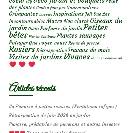
Déco jardin et bouquets
coeur
Fêtes
DIY
des plantes
Gourmandises
Garden faux pas
Grimpantes
Inspirations
Les
Joli Duo
Insectes
Oiseaux du
Macro
Non classé
incontournables
Petites
jardin
Parfums du jardin
Outils
bêtes
Plantes sauvages
Plantes d’intérieur
Potager
Que voyez-vous?
Revue de presse
Rosiers
Travaux du mois
Rétrospective
Vivaces
Visites de jardins
Vivaces couvre-sol
Articles récents
La Punaise à pattes rousses (Pentatoma rufipes)
Rétrospective de juin 2026 au jardin
Punaise, prédatrice de pucerons et autres insectes
Focus sur le rosier Nozomi