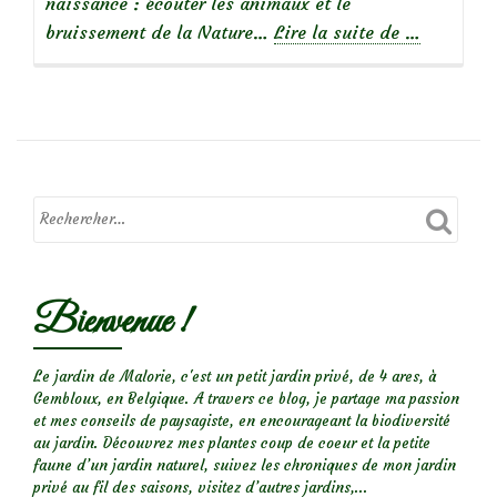
naissance : écouter les animaux et le
à
bruissement de la Nature…
Lire la suite de
…
propos
deJe
suis
née
le
jour
des
fées
Bienvenue !
Le jardin de Malorie, c'est un petit jardin privé, de 4 ares, à
Gembloux, en Belgique. A travers ce blog, je partage ma passion
et mes conseils de paysagiste, en encourageant la biodiversité
au jardin. Découvrez mes plantes coup de coeur et la petite
faune d’un jardin naturel, suivez les chroniques de mon jardin
privé au fil des saisons, visitez d’autres jardins,...