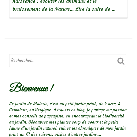
naissance : écouter les animaux et le
à
bruissement de la Nature…
Lire la suite de
…
propos
deJe
suis
née
le
jour
des
fées
Bienvenue !
Le jardin de Malorie, c'est un petit jardin privé, de 4 ares, à
Gembloux, en Belgique. A travers ce blog, je partage ma passion
et mes conseils de paysagiste, en encourageant la biodiversité
au jardin. Découvrez mes plantes coup de coeur et la petite
faune d’un jardin naturel, suivez les chroniques de mon jardin
privé au fil des saisons, visitez d’autres jardins,...