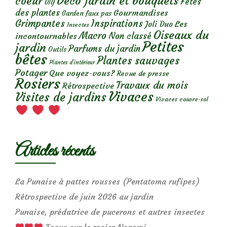
Déco jardin et bouquets
coeur
Fêtes
DIY
des plantes
Gourmandises
Garden faux pas
Grimpantes
Inspirations
Les
Joli Duo
Insectes
Oiseaux du
Macro
Non classé
incontournables
Petites
jardin
Parfums du jardin
Outils
bêtes
Plantes sauvages
Plantes d’intérieur
Potager
Que voyez-vous?
Revue de presse
Rosiers
Travaux du mois
Rétrospective
Vivaces
Visites de jardins
Vivaces couvre-sol
Articles récents
La Punaise à pattes rousses (Pentatoma rufipes)
Rétrospective de juin 2026 au jardin
Punaise, prédatrice de pucerons et autres insectes
Focus sur le rosier Nozomi