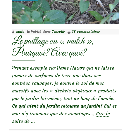
de
son
jardin
malo
Publié dans
Conseils
18 commentaires
Le paillage ou « mulch »,
Pourquoi? Avec quoi?
Prenant exemple sur Dame Nature qui ne laisse
jamais de surfaces de terre nue dans ses
contrées sauvages, je couvre le sol de mes
massifs avec les « déchets végétaux » produits
par le jardin lui-même, tout au long de l’année.
Ce qui vient du jardin retourne au jardin!
Lui et
moi n’y trouvons que des avantages…
Lire la
à
suite de
…
propos