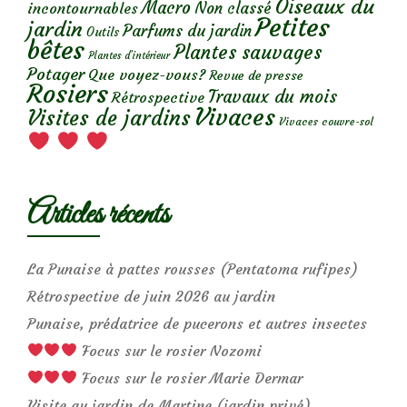
Oiseaux du
Macro
Non classé
incontournables
Petites
jardin
Parfums du jardin
Outils
bêtes
Plantes sauvages
Plantes d’intérieur
Potager
Que voyez-vous?
Revue de presse
Rosiers
Travaux du mois
Rétrospective
Vivaces
Visites de jardins
Vivaces couvre-sol
Articles récents
La Punaise à pattes rousses (Pentatoma rufipes)
Rétrospective de juin 2026 au jardin
Punaise, prédatrice de pucerons et autres insectes
Focus sur le rosier Nozomi
Focus sur le rosier Marie Dermar
Visite au jardin de Martine (jardin privé)