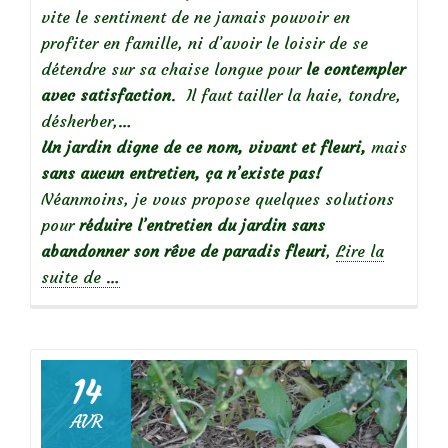
vite le sentiment de ne jamais pouvoir en
profiter en famille, ni d’avoir le loisir de se
détendre sur sa chaise longue pour
le contempler
avec satisfaction
. Il faut tailler la haie, tondre,
désherber,…
Un jardin digne de ce nom, vivant et fleuri,
mais
sans aucun entretien, ça n’existe pas!
Néanmoins, je vous propose quelques solutions
pour
réduire l’entretien du jardin sans
abandonner son rêve de paradis fleuri
,
Lire la
à
suite de
…
propos
deJardinier
« contemplatif »
:
14
Réduire
AVR
l’entretien