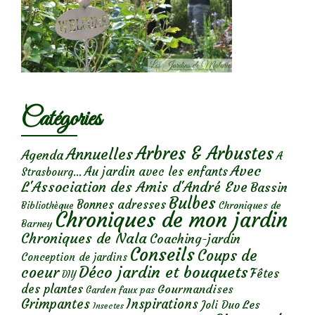
Catégories
Arbres & Arbustes
Annuelles
Agenda
A
Avec
Au jardin avec les enfants
Strasbourg...
L'Association des Amis d'André Eve
Bassin
Bulbes
Bonnes adresses
Chroniques de
Bibliothèque
Chroniques de mon jardin
Barney
Chroniques de Nala
Coaching-jardin
Conseils
Coups de
Conception de jardins
Déco jardin et bouquets
coeur
Fêtes
DIY
des plantes
Gourmandises
Garden faux pas
Grimpantes
Inspirations
Les
Joli Duo
Insectes