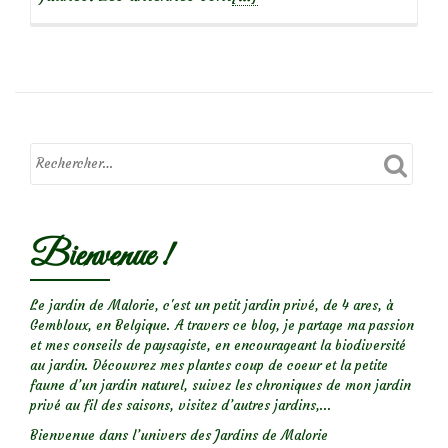
savoir
plus
sur
Macro
d’insectes
:
Drôles
de
Bienvenue !
bêtes!
(1)
Le jardin de Malorie, c'est un petit jardin privé, de 4 ares, à
Gembloux, en Belgique. A travers ce blog, je partage ma passion
et mes conseils de paysagiste, en encourageant la biodiversité
au jardin. Découvrez mes plantes coup de coeur et la petite
faune d’un jardin naturel, suivez les chroniques de mon jardin
privé au fil des saisons, visitez d’autres jardins,...
Bienvenue dans l’univers des Jardins de Malorie