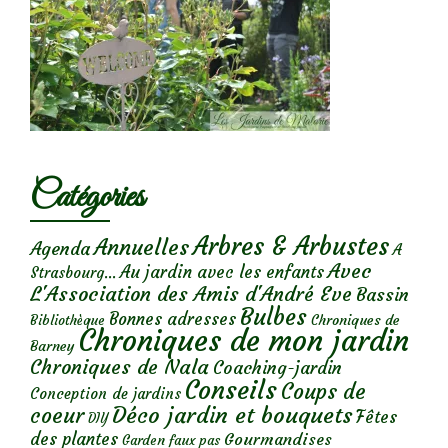
Catégories
Arbres & Arbustes
Annuelles
Agenda
A
Avec
Au jardin avec les enfants
Strasbourg...
L'Association des Amis d'André Eve
Bassin
Bulbes
Bonnes adresses
Chroniques de
Bibliothèque
Chroniques de mon jardin
Barney
Chroniques de Nala
Coaching-jardin
Conseils
Coups de
Conception de jardins
Déco jardin et bouquets
coeur
Fêtes
DIY
des plantes
Gourmandises
Garden faux pas