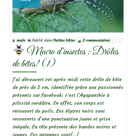
malo
Publié dans
Petites bêtes
5 commentaires
Macro d’insectes : Drôles
de bêtes! (1)
J’ai découvert cet après-midi cette drôle de bête
de près de 2 cm, identifiée grâce aux passionnés
présents sur facebook: c’est l’Agapanthie à
pilosité verdâtre. En effet, son corps est
recouvert de poils. Les élytres noirs sont
recouverts d’une ponctuation jaune et grise
inégale. La tête présente des bandes noires et
En
jaunes. Les antennes sont
[…]