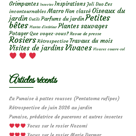
Grimpantes
Inspirations
Les
Joli Duo
Insectes
Oiseaux du
Macro
Non classé
incontournables
Petites
jardin
Parfums du jardin
Outils
bêtes
Plantes sauvages
Plantes d’intérieur
Potager
Que voyez-vous?
Revue de presse
Rosiers
Travaux du mois
Rétrospective
Vivaces
Visites de jardins
Vivaces couvre-sol
Articles récents
La Punaise à pattes rousses (Pentatoma rufipes)
Rétrospective de juin 2026 au jardin
Punaise, prédatrice de pucerons et autres insectes
Focus sur le rosier Nozomi
Focus sur le rosier Marie Dermar