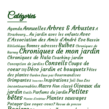
Catégories
Arbres & Arbustes
Annuelles
Agenda
A
Avec
Au jardin avec les enfants
Strasbourg...
L'Association des Amis d'André Eve
Bassin
Bulbes
Bonnes adresses
Chroniques de
Bibliothèque
Chroniques de mon jardin
Barney
Chroniques de Nala
Coaching-jardin
Conseils
Coups de
Conception de jardins
Déco jardin et bouquets
coeur
Fêtes
DIY
des plantes
Gourmandises
Garden faux pas
Grimpantes
Inspirations
Les
Joli Duo
Insectes
Oiseaux du
Macro
Non classé
incontournables
Petites
jardin
Parfums du jardin
Outils
bêtes
Plantes sauvages
Plantes d’intérieur
Potager
Que voyez-vous?
Revue de presse