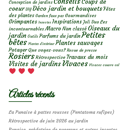
Conseils
Coups de
Conception de jardins
Déco jardin et bouquets
coeur
Fêtes
DIY
des plantes
Gourmandises
Garden faux pas
Grimpantes
Inspirations
Les
Joli Duo
Insectes
Oiseaux du
Macro
Non classé
incontournables
Petites
jardin
Parfums du jardin
Outils
bêtes
Plantes sauvages
Plantes d’intérieur
Potager
Que voyez-vous?
Revue de presse
Rosiers
Travaux du mois
Rétrospective
Vivaces
Visites de jardins
Vivaces couvre-sol
Articles récents
La Punaise à pattes rousses (Pentatoma rufipes)
Rétrospective de juin 2026 au jardin
Punaise, prédatrice de pucerons et autres insectes