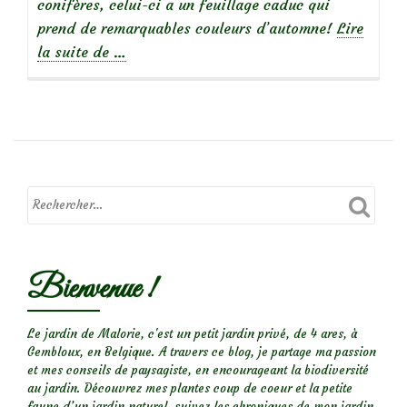
conifères, celui-ci a un feuillage caduc qui
prend de remarquables couleurs d’automne!
Lire
à
la suite de
…
propos
deMetasequoia
Bienvenue !
Le jardin de Malorie, c'est un petit jardin privé, de 4 ares, à
Gembloux, en Belgique. A travers ce blog, je partage ma passion
et mes conseils de paysagiste, en encourageant la biodiversité
au jardin. Découvrez mes plantes coup de coeur et la petite
faune d’un jardin naturel, suivez les chroniques de mon jardin