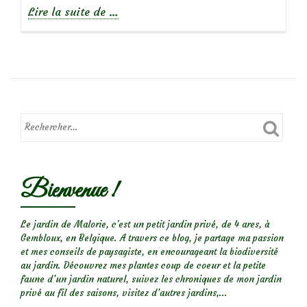
à
Lire la suite de
…
propos
deDes
insectes
sur
la
menthe
:
Chrysomèle
de
Bienvenue !
la
menthe
Le jardin de Malorie, c'est un petit jardin privé, de 4 ares, à
Gembloux, en Belgique. A travers ce blog, je partage ma passion
et mes conseils de paysagiste, en encourageant la biodiversité
au jardin. Découvrez mes plantes coup de coeur et la petite
faune d’un jardin naturel, suivez les chroniques de mon jardin
privé au fil des saisons, visitez d’autres jardins,...