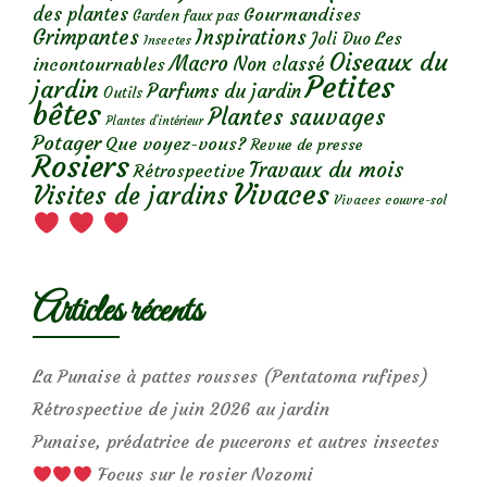
des plantes
Gourmandises
Garden faux pas
Grimpantes
Inspirations
Les
Joli Duo
Insectes
Oiseaux du
Macro
Non classé
incontournables
Petites
jardin
Parfums du jardin
Outils
bêtes
Plantes sauvages
Plantes d’intérieur
Potager
Que voyez-vous?
Revue de presse
Rosiers
Travaux du mois
Rétrospective
Vivaces
Visites de jardins
Vivaces couvre-sol
Articles récents
La Punaise à pattes rousses (Pentatoma rufipes)
Rétrospective de juin 2026 au jardin
Punaise, prédatrice de pucerons et autres insectes
Focus sur le rosier Nozomi