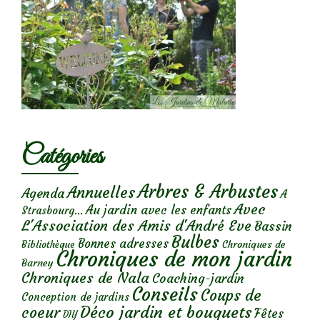
Catégories
Arbres & Arbustes
Annuelles
Agenda
A
Avec
Au jardin avec les enfants
Strasbourg...
L'Association des Amis d'André Eve
Bassin
Bulbes
Bonnes adresses
Chroniques de
Bibliothèque
Chroniques de mon jardin
Barney
Chroniques de Nala
Coaching-jardin
Conseils
Coups de
Conception de jardins
Déco jardin et bouquets
coeur
Fêtes
DIY