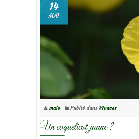
14
MAI
malo
Publié dans
Vivaces
Un coquelicot jaune ?