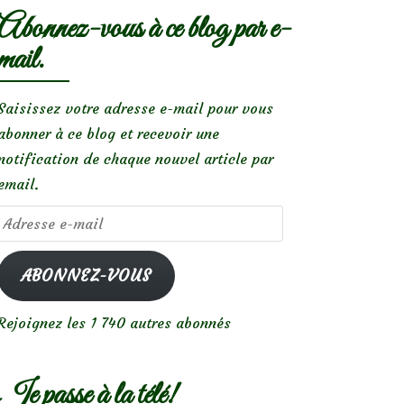
Abonnez-vous à ce blog par e-
mail.
Saisissez votre adresse e-mail pour vous
abonner à ce blog et recevoir une
notification de chaque nouvel article par
email.
Adresse
e-
mail
ABONNEZ-VOUS
Rejoignez les 1 740 autres abonnés
Je passe à la télé!