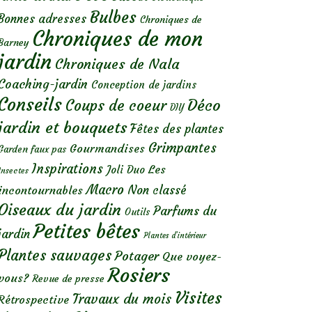
Bulbes
Bonnes adresses
Chroniques de
Chroniques de mon
Barney
jardin
Chroniques de Nala
Coaching-jardin
Conception de jardins
Conseils
Déco
Coups de coeur
DIY
jardin et bouquets
Fêtes des plantes
Grimpantes
Gourmandises
Garden faux pas
Inspirations
Les
Joli Duo
Insectes
Macro
Non classé
incontournables
Oiseaux du jardin
Parfums du
Outils
Petites bêtes
jardin
Plantes d’intérieur
Plantes sauvages
Potager
Que voyez-
Rosiers
vous?
Revue de presse
Visites
Travaux du mois
Rétrospective