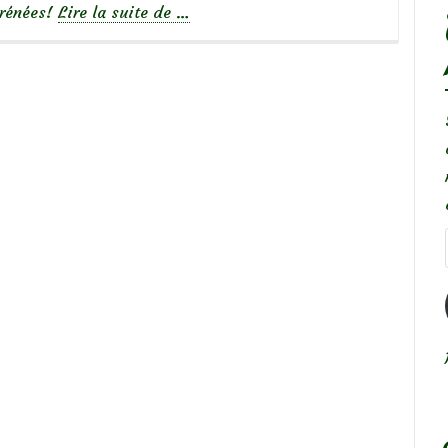
à
yrénées!
Lire la suite de
…
propos
deUn
coquelicot
jaune
?