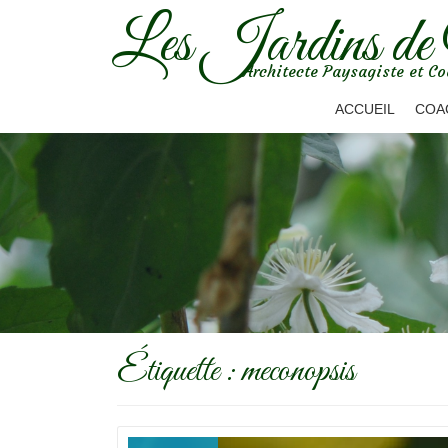
Les Jardins de
Aller
Architecte Paysagiste et Co
au
contenu
ACCUEIL
COA
Étiquette :
meconopsis