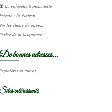
La volucelle transparente
Insecte : Le Clairon
Sur les fleurs de circe…
Corise de la Jusquiame
De bonnes adresses…
Pépinières et autres…
Sites intéressants