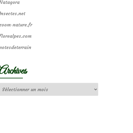
Natagora
Insectes.net
zoom-nature.fr
florealpes.com
notesdeterrain
Archives
Archives