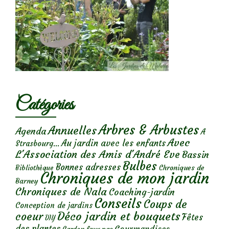
Catégories
Arbres & Arbustes
Annuelles
Agenda
A
Avec
Au jardin avec les enfants
Strasbourg...
L'Association des Amis d'André Eve
Bassin
Bulbes
Bonnes adresses
Chroniques de
Bibliothèque
Chroniques de mon jardin
Barney
Chroniques de Nala
Coaching-jardin
Conseils
Coups de
Conception de jardins
Déco jardin et bouquets
coeur
Fêtes
DIY
des plantes
Gourmandises