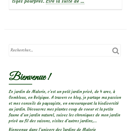
à
tiges pourpres.
Lire la suite de
…
propos
deLychnis
flos-
cuculi
‘Jenny’
Bienvenue !
Le jardin de Malorie, c'est un petit jardin privé, de 4 ares, à
Gembloux, en Belgique. A travers ce blog, je partage ma passion
et mes conseils de paysagiste, en encourageant la biodiversité
au jardin. Découvrez mes plantes coup de coeur et la petite
faune d’un jardin naturel, suivez les chroniques de mon jardin
privé au fil des saisons, visitez d’autres jardins,...
Bienvenue dans l’univers des Jardins de Malorie