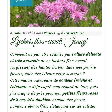
malo
Publié dans
Vivaces
8 commentaires
Lychnis flos-cuculi ‘Jenny’
Comment ne pas être séduite par l’
allure délicate
et très naturelle
de ce lychnis flos-cuculi
surgissant des hautes herbes dans une prairie
fleurie, chez des clients cette semaine ?
Cette masse vaporeuse de
couleur fraîche et
éclatante
a déjà capté mon regard de loin, puis
j’ai craqué de près pour ces
petites fleurs roses
de 3 cm, très doubles
, comme des petits
pompons ébouriffés, s’élançant sur de solides