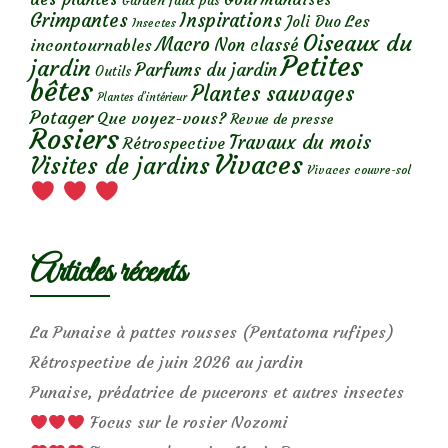
Garden faux pas
Grimpantes
Inspirations
Les
Joli Duo
Insectes
Oiseaux du
Macro
Non classé
incontournables
Petites
jardin
Parfums du jardin
Outils
bêtes
Plantes sauvages
Plantes d’intérieur
Potager
Que voyez-vous?
Revue de presse
Rosiers
Travaux du mois
Rétrospective
Vivaces
Visites de jardins
Vivaces couvre-sol
Articles récents
La Punaise à pattes rousses (Pentatoma rufipes)
Rétrospective de juin 2026 au jardin
Punaise, prédatrice de pucerons et autres insectes
Focus sur le rosier Nozomi