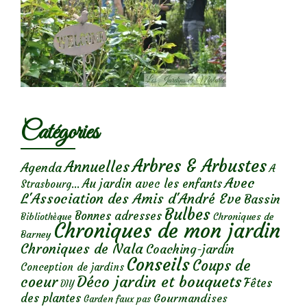
Catégories
Arbres & Arbustes
Annuelles
Agenda
A
Avec
Au jardin avec les enfants
Strasbourg...
L'Association des Amis d'André Eve
Bassin
Bulbes
Bonnes adresses
Chroniques de
Bibliothèque
Chroniques de mon jardin
Barney
Chroniques de Nala
Coaching-jardin
Conseils
Coups de
Conception de jardins
Déco jardin et bouquets
coeur
Fêtes
DIY
des plantes
Gourmandises
Garden faux pas