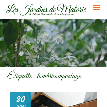
Les Jardins de Malorie
DÉ
Aller
Architecte Paysagiste et Coaching Jardin
au
LA
contenu
NA
Étiquette :
lombricompostage
30
JUIN