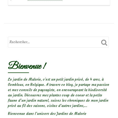
propos
deJe
teste
le
Lombricompostage
sur
mon
balcon!
Bienvenue !
Le jardin de Malorie, c'est un petit jardin privé, de 4 ares, à
Gembloux, en Belgique. A travers ce blog, je partage ma passion
et mes conseils de paysagiste, en encourageant la biodiversité
au jardin. Découvrez mes plantes coup de coeur et la petite
faune d’un jardin naturel, suivez les chroniques de mon jardin
privé au fil des saisons, visitez d’autres jardins,...
Bienvenue dans l’univers des Jardins de Malorie