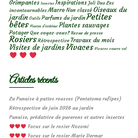
Grimpantes
Inspirations
Les
Joli Duo
Insectes
Oiseaux du
Macro
Non classé
incontournables
Petites
jardin
Parfums du jardin
Outils
bêtes
Plantes sauvages
Plantes d’intérieur
Potager
Que voyez-vous?
Revue de presse
Rosiers
Travaux du mois
Rétrospective
Vivaces
Visites de jardins
Vivaces couvre-sol
Articles récents
La Punaise à pattes rousses (Pentatoma rufipes)
Rétrospective de juin 2026 au jardin
Punaise, prédatrice de pucerons et autres insectes
Focus sur le rosier Nozomi
Focus sur le rosier Marie Dermar