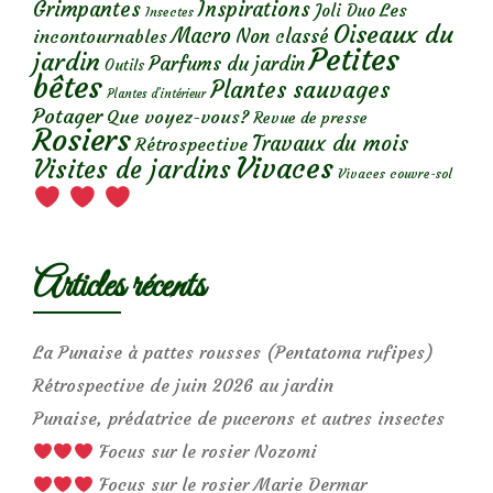
Grimpantes
Inspirations
Les
Joli Duo
Insectes
Oiseaux du
Macro
Non classé
incontournables
Petites
jardin
Parfums du jardin
Outils
bêtes
Plantes sauvages
Plantes d’intérieur
Potager
Que voyez-vous?
Revue de presse
Rosiers
Travaux du mois
Rétrospective
Vivaces
Visites de jardins
Vivaces couvre-sol
Articles récents
La Punaise à pattes rousses (Pentatoma rufipes)
Rétrospective de juin 2026 au jardin
Punaise, prédatrice de pucerons et autres insectes
Focus sur le rosier Nozomi
Focus sur le rosier Marie Dermar