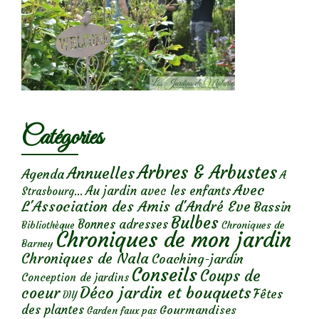
Catégories
Arbres & Arbustes
Annuelles
Agenda
A
Avec
Au jardin avec les enfants
Strasbourg...
L'Association des Amis d'André Eve
Bassin
Bulbes
Bonnes adresses
Chroniques de
Bibliothèque
Chroniques de mon jardin
Barney
Chroniques de Nala
Coaching-jardin
Conseils
Coups de
Conception de jardins
Déco jardin et bouquets
coeur
Fêtes
DIY
des plantes
Gourmandises
Garden faux pas