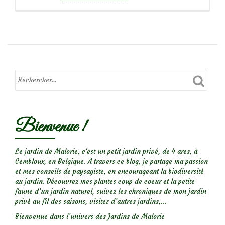
propos
deParasite
des
jardins:
le
criocère
du
lis
Bienvenue !
Le jardin de Malorie, c'est un petit jardin privé, de 4 ares, à
Gembloux, en Belgique. A travers ce blog, je partage ma passion
et mes conseils de paysagiste, en encourageant la biodiversité
au jardin. Découvrez mes plantes coup de coeur et la petite
faune d’un jardin naturel, suivez les chroniques de mon jardin
privé au fil des saisons, visitez d’autres jardins,...
Bienvenue dans l’univers des Jardins de Malorie