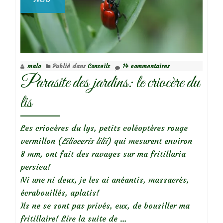
malo
Publié dans
Conseils
14 commentaires
Parasite des jardins: le criocère du
lis
Les criocères du lys, petits coléoptères rouge
vermillon (
Lilioceris lilii
) qui mesurent environ
8 mm, ont fait des ravages sur ma fritillaria
persica!
Ni une ni deux, je les ai anéantis, massacrés,
écrabouillés, aplatis!
Ils ne se sont pas privés, eux, de bousiller ma
à
fritillaire!
Lire la suite de
…