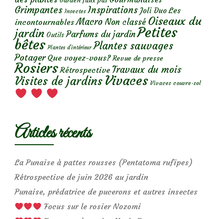
Garden faux pas
Grimpantes
Inspirations
Les
Joli Duo
Insectes
Oiseaux du
Macro
Non classé
incontournables
Petites
jardin
Parfums du jardin
Outils
bêtes
Plantes sauvages
Plantes d’intérieur
Potager
Que voyez-vous?
Revue de presse
Rosiers
Travaux du mois
Rétrospective
Vivaces
Visites de jardins
Vivaces couvre-sol
Articles récents
La Punaise à pattes rousses (Pentatoma rufipes)
Rétrospective de juin 2026 au jardin
Punaise, prédatrice de pucerons et autres insectes
Focus sur le rosier Nozomi