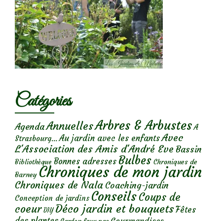
Catégories
Arbres & Arbustes
Annuelles
Agenda
A
Avec
Au jardin avec les enfants
Strasbourg...
L'Association des Amis d'André Eve
Bassin
Bulbes
Bonnes adresses
Chroniques de
Bibliothèque
Chroniques de mon jardin
Barney
Chroniques de Nala
Coaching-jardin
Conseils
Coups de
Conception de jardins
Déco jardin et bouquets
coeur
Fêtes
DIY
des plantes
Gourmandises