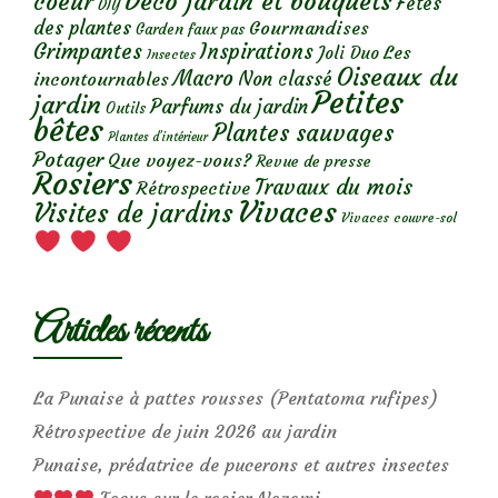
Déco jardin et bouquets
coeur
Fêtes
DIY
des plantes
Gourmandises
Garden faux pas
Grimpantes
Inspirations
Les
Joli Duo
Insectes
Oiseaux du
Macro
Non classé
incontournables
Petites
jardin
Parfums du jardin
Outils
bêtes
Plantes sauvages
Plantes d’intérieur
Potager
Que voyez-vous?
Revue de presse
Rosiers
Travaux du mois
Rétrospective
Vivaces
Visites de jardins
Vivaces couvre-sol
Articles récents
La Punaise à pattes rousses (Pentatoma rufipes)
Rétrospective de juin 2026 au jardin
Punaise, prédatrice de pucerons et autres insectes
Focus sur le rosier Nozomi