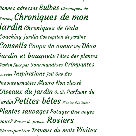
Bulbes
Bonnes adresses
Chroniques de
Chroniques de mon
Barney
jardin
Chroniques de Nala
Coaching-jardin
Conception de jardins
Conseils
Déco
Coups de coeur
DIY
jardin et bouquets
Fêtes des plantes
Grimpantes
Gourmandises
Garden faux pas
Inspirations
Les
Joli Duo
Insectes
Macro
Non classé
incontournables
Oiseaux du jardin
Parfums du
Outils
Petites bêtes
jardin
Plantes d’intérieur
Plantes sauvages
Potager
Que voyez-
Rosiers
vous?
Revue de presse
Visites
Travaux du mois
Rétrospective