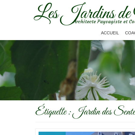
Les Jardins de
Aller
Architecte Paysagiste et Co
au
contenu
ACCUEIL
COA
Étiquette :
Jardin des Sente