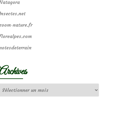
Natagora
Insectes.net
zoom-nature.fr
florealpes.com
notesdeterrain
Archives
Archives