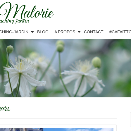
 Malorie
aching Jardin
CHING-JARDIN
BLOG
A PROPOS
CONTACT
#CAFAITT
urs