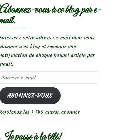
Abonnez-vous à ce blog par e-
mail.
Saisissez votre adresse e-mail pour vous
abonner à ce blog et recevoir une
notification de chaque nouvel article par
email.
Adresse
e-
mail
ABONNEZ-VOUS
Rejoignez les 1 740 autres abonnés
Je passe à la télé!