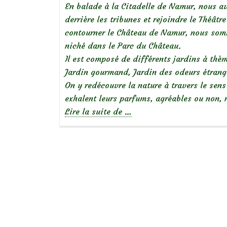
En balade à la Citadelle de Namur, nous a
derrière les tribunes et rejoindre le Théât
contourner le Château de Namur, nous somm
niché dans le Parc du Château.
Il est composé de différents jardins à thè
Jardin gourmand, Jardin des odeurs étrang
On y redécouvre la nature à travers le sen
exhalent leurs parfums, agréables ou non, 
à
Lire la suite de
…
propos
deLe
Jardin
des
Senteurs,
à
la
citadelle