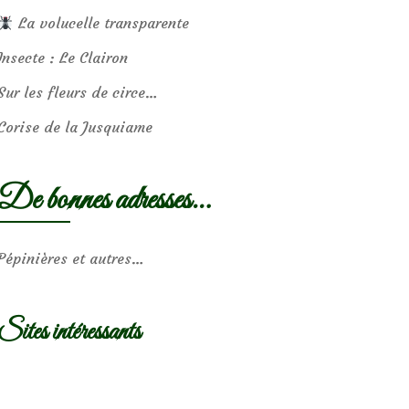
La volucelle transparente
Insecte : Le Clairon
Sur les fleurs de circe…
Corise de la Jusquiame
De bonnes adresses…
Pépinières et autres…
Sites intéressants