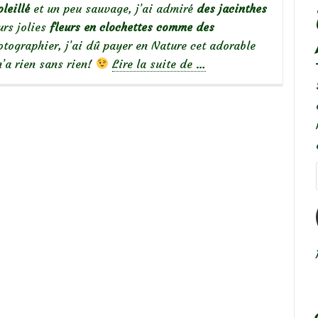
leillé
et un peu sauvage, j’ai admiré
des jacinthes
urs jolies
fleurs en clochettes comme des
tographier, j’ai dû payer en Nature cet adorable
à
n’a rien sans rien!
Lire la suite de
…
propos
deScilles
d’Espagne