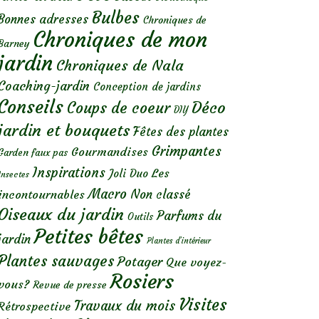
Bulbes
Bonnes adresses
Chroniques de
Chroniques de mon
Barney
jardin
Chroniques de Nala
Coaching-jardin
Conception de jardins
Conseils
Déco
Coups de coeur
DIY
jardin et bouquets
Fêtes des plantes
Grimpantes
Gourmandises
Garden faux pas
Inspirations
Les
Joli Duo
Insectes
Macro
Non classé
incontournables
Oiseaux du jardin
Parfums du
Outils
Petites bêtes
jardin
Plantes d’intérieur
Plantes sauvages
Potager
Que voyez-
Rosiers
vous?
Revue de presse
Visites
Travaux du mois
Rétrospective