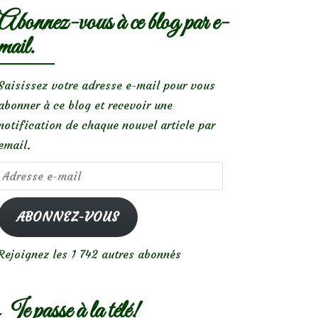
Abonnez-vous à ce blog par e-
mail.
Saisissez votre adresse e-mail pour vous
abonner à ce blog et recevoir une
notification de chaque nouvel article par
email.
Adresse
e-
mail
ABONNEZ-VOUS
Rejoignez les 1 742 autres abonnés
Je passe à la télé!