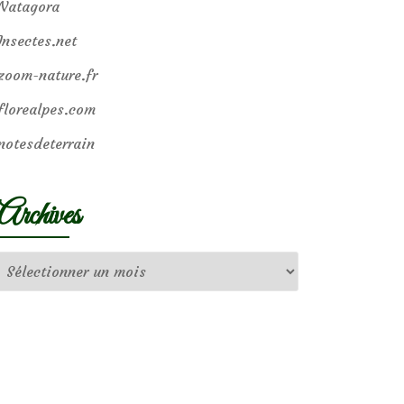
Natagora
Insectes.net
zoom-nature.fr
florealpes.com
notesdeterrain
Archives
Archives