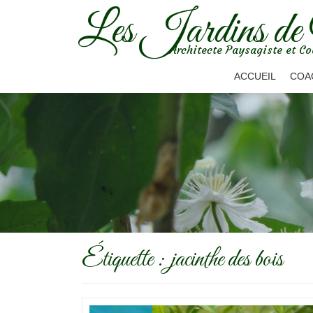
Les Jardins de
Aller
Architecte Paysagiste et Co
au
contenu
ACCUEIL
COA
Étiquette :
jacinthe des bois