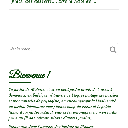
à
plats, des desserts,…
Lire la suite de
…
propos
deVerveine
citronnelle
Bienvenue !
Le jardin de Malorie, c'est un petit jardin privé, de 4 ares, à
Gembloux, en Belgique. A travers ce blog, je partage ma passion
et mes conseils de paysagiste, en encourageant la biodiversité
au jardin. Découvrez mes plantes coup de coeur et la petite
faune d’un jardin naturel, suivez les chroniques de mon jardin
privé au fil des saisons, visitez d’autres jardins,...
Bienvenue dans l’univers des Jardins de Malorie