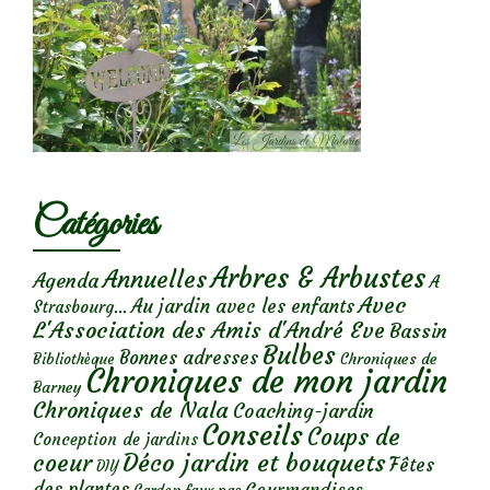
Catégories
Arbres & Arbustes
Annuelles
Agenda
A
Avec
Au jardin avec les enfants
Strasbourg...
L'Association des Amis d'André Eve
Bassin
Bulbes
Bonnes adresses
Chroniques de
Bibliothèque
Chroniques de mon jardin
Barney
Chroniques de Nala
Coaching-jardin
Conseils
Coups de
Conception de jardins
Déco jardin et bouquets
coeur
Fêtes
DIY
des plantes
Gourmandises