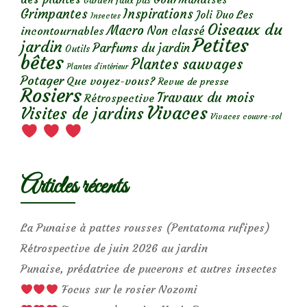
Garden faux pas
Grimpantes
Inspirations
Les
Joli Duo
Insectes
Oiseaux du
Macro
Non classé
incontournables
Petites
jardin
Parfums du jardin
Outils
bêtes
Plantes sauvages
Plantes d’intérieur
Potager
Que voyez-vous?
Revue de presse
Rosiers
Travaux du mois
Rétrospective
Vivaces
Visites de jardins
Vivaces couvre-sol
Articles récents
La Punaise à pattes rousses (Pentatoma rufipes)
Rétrospective de juin 2026 au jardin
Punaise, prédatrice de pucerons et autres insectes
Focus sur le rosier Nozomi