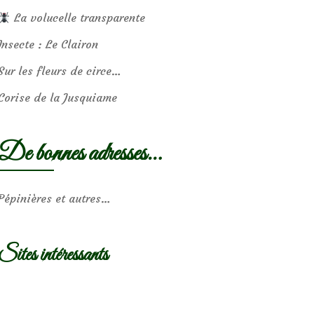
La volucelle transparente
Insecte : Le Clairon
Sur les fleurs de circe…
Corise de la Jusquiame
De bonnes adresses…
Pépinières et autres…
Sites intéressants