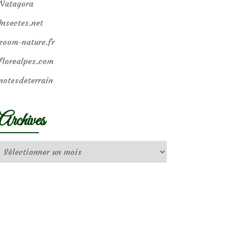
Natagora
Insectes.net
zoom-nature.fr
florealpes.com
notesdeterrain
Archives
Archives