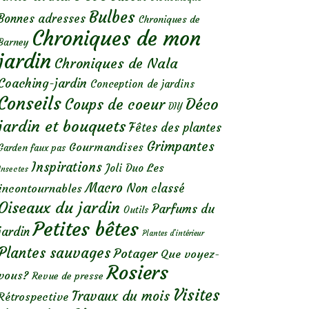
Bulbes
Bonnes adresses
Chroniques de
Chroniques de mon
Barney
jardin
Chroniques de Nala
Coaching-jardin
Conception de jardins
Conseils
Déco
Coups de coeur
DIY
jardin et bouquets
Fêtes des plantes
Grimpantes
Gourmandises
Garden faux pas
Inspirations
Les
Joli Duo
Insectes
Macro
Non classé
incontournables
Oiseaux du jardin
Parfums du
Outils
Petites bêtes
jardin
Plantes d’intérieur
Plantes sauvages
Potager
Que voyez-
Rosiers
vous?
Revue de presse
Visites
Travaux du mois
Rétrospective