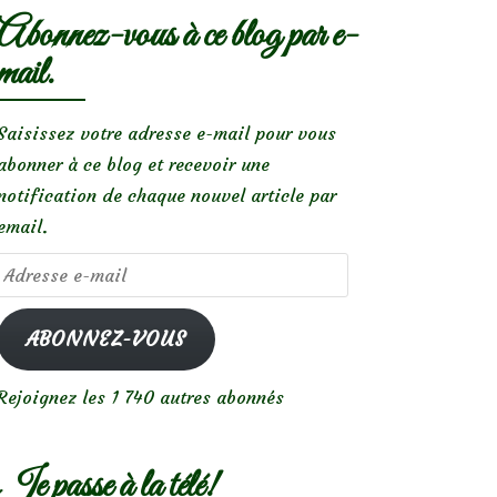
Abonnez-vous à ce blog par e-
mail.
Saisissez votre adresse e-mail pour vous
abonner à ce blog et recevoir une
notification de chaque nouvel article par
email.
Adresse
e-
mail
ABONNEZ-VOUS
Rejoignez les 1 740 autres abonnés
Je passe à la télé!