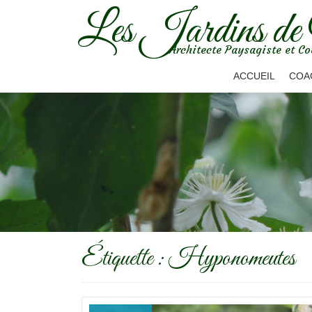
Les Jardins de
Aller
Architecte Paysagiste et Co
au
contenu
ACCUEIL
COA
Étiquette :
Hyponomeutes