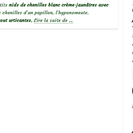
tits
nids de chenilles blanc crème-jaunâtres avec
es chenilles d’un papillon, l’hyponomeute.
à
out urticantes.
Lire la suite de
…
propos
de
Chenilles
sur
les
fusains
:
Les
Hyponomeutes