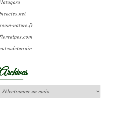
Natagora
Insectes.net
zoom-nature.fr
florealpes.com
notesdeterrain
Archives
Archives