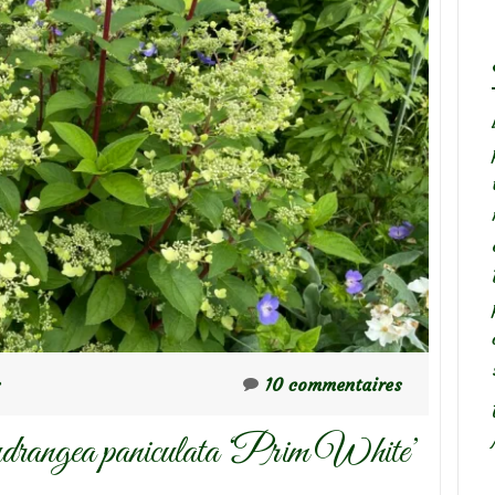
s
10 commentaires
drangea paniculata ‘Prim White’