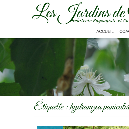
Les Jardins de
Aller
Architecte Paysagiste et Co
au
contenu
ACCUEIL
COA
Étiquette :
hydrangea panicula