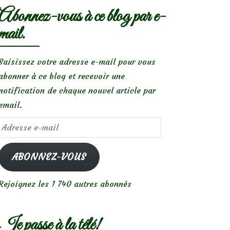
Abonnez-vous à ce blog par e-
mail.
Saisissez votre adresse e-mail pour vous
abonner à ce blog et recevoir une
notification de chaque nouvel article par
email.
Adresse
e-
mail
ABONNEZ-VOUS
Rejoignez les 1 740 autres abonnés
Je passe à la télé!