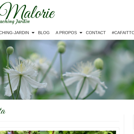
 Malorie
aching Jardin
CHING-JARDIN
BLOG
A PROPOS
CONTACT
#CAFAITT
ta