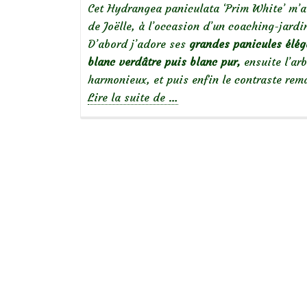
Cet Hydrangea paniculata ‘Prim White’ m’a t
de Joëlle, à l’occasion d’un coaching-jardi
D’abord j’adore ses
grandes panicules élég
blanc verdâtre puis blanc pur,
ensuite l’ar
harmonieux, et puis enfin le contraste rem
à
Lire la suite de
…
propos
deLes
indispensables
:
L’Hydrangea
paniculata
‘Prim
White’