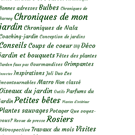
Bulbes
Bonnes adresses
Chroniques de
Chroniques de mon
Barney
jardin
Chroniques de Nala
Coaching-jardin
Conception de jardins
Conseils
Déco
Coups de coeur
DIY
jardin et bouquets
Fêtes des plantes
Grimpantes
Gourmandises
Garden faux pas
Inspirations
Les
Joli Duo
Insectes
Macro
Non classé
incontournables
Oiseaux du jardin
Parfums du
Outils
Petites bêtes
jardin
Plantes d’intérieur
Plantes sauvages
Potager
Que voyez-
Rosiers
vous?
Revue de presse
Visites
Travaux du mois
Rétrospective