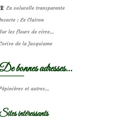
La volucelle transparente
Insecte : Le Clairon
Sur les fleurs de circe…
Corise de la Jusquiame
De bonnes adresses…
Pépinières et autres…
Sites intéressants