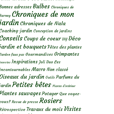
Bulbes
Bonnes adresses
Chroniques de
Chroniques de mon
Barney
jardin
Chroniques de Nala
Coaching-jardin
Conception de jardins
Conseils
Déco
Coups de coeur
DIY
jardin et bouquets
Fêtes des plantes
Grimpantes
Gourmandises
Garden faux pas
Inspirations
Les
Joli Duo
Insectes
Macro
Non classé
incontournables
Oiseaux du jardin
Parfums du
Outils
Petites bêtes
jardin
Plantes d’intérieur
Plantes sauvages
Potager
Que voyez-
Rosiers
vous?
Revue de presse
Visites
Travaux du mois
Rétrospective