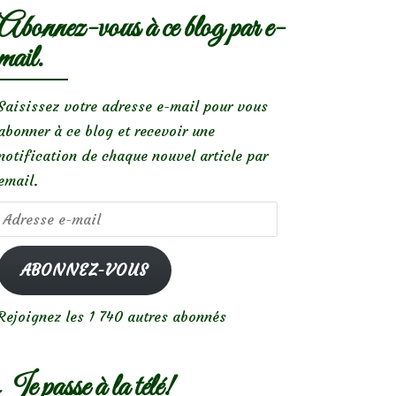
Abonnez-vous à ce blog par e-
mail.
Saisissez votre adresse e-mail pour vous
abonner à ce blog et recevoir une
notification de chaque nouvel article par
email.
Adresse
e-
mail
ABONNEZ-VOUS
Rejoignez les 1 740 autres abonnés
Je passe à la télé!