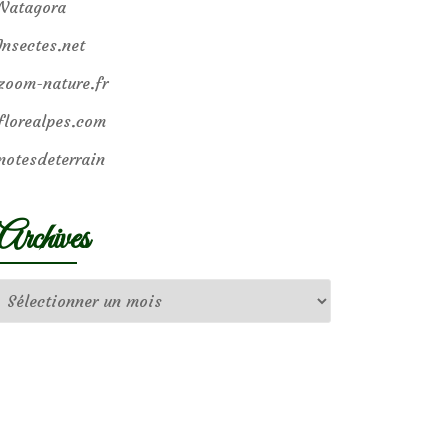
Natagora
Insectes.net
zoom-nature.fr
florealpes.com
notesdeterrain
Archives
Archives