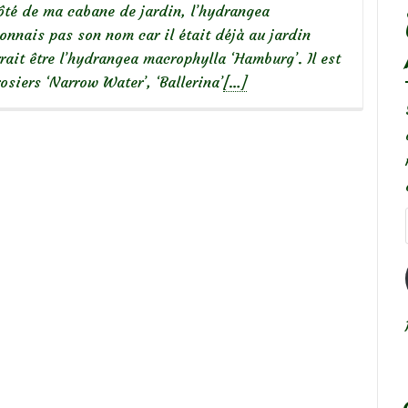
té de ma cabane de jardin, l’hydrangea
onnais pas son nom car il était déjà au jardin
ait être l’hydrangea macrophylla ‘Hamburg’. Il est
En
osiers ‘Narrow Water’, ‘Ballerina’
[…]
savoir
plus
surmes
hydrangea
macrophylla