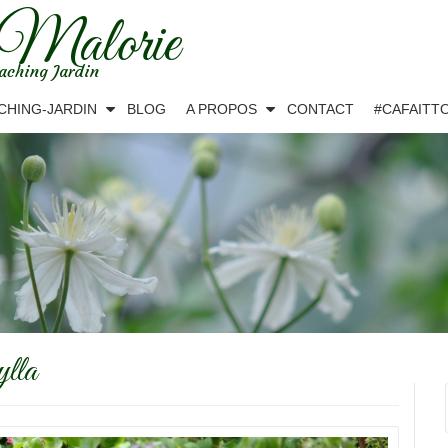
 Malorie
aching Jardin
CHING-JARDIN
BLOG
A PROPOS
CONTACT
#CAFAITT
ylla