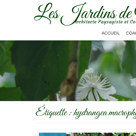
Les Jardins de
Aller
Architecte Paysagiste et Co
au
contenu
ACCUEIL
COA
Étiquette :
hydrangea macroph