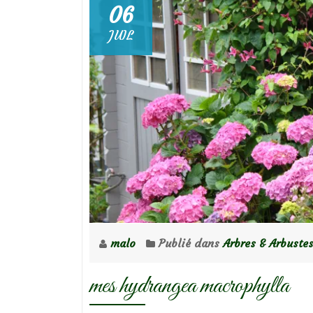
06
JUIL
malo
Publié dans
Arbres & Arbuste
mes hydrangea macrophylla