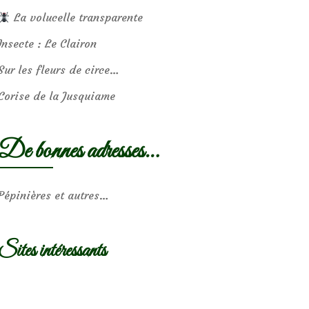
La volucelle transparente
Insecte : Le Clairon
Sur les fleurs de circe…
Corise de la Jusquiame
De bonnes adresses…
Pépinières et autres…
Sites intéressants