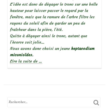
L’idée est donc de dégager le tronc sur une belle
hauteur pour laisser passer le regard par la
fenêtre, mais que la ramure de l’arbre filtre les
rayons du soleil afin de garder un peu de
fraîcheur dans la pièce, l’été.
Quitte à dégager ainsi le tronc, autant que
l’écorce soit jolie…
Nous avons donc choisi un jeune
heptacodium
miconioïdes.
à
Lire la suite de
…
propos
de
A
l’ombre
de
l’heptacodium