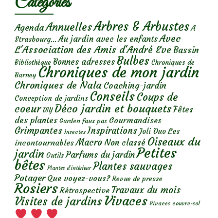
Catégories
Arbres & Arbustes
Annuelles
Agenda
A
Avec
Au jardin avec les enfants
Strasbourg...
L'Association des Amis d'André Eve
Bassin
Bulbes
Bonnes adresses
Chroniques de
Bibliothèque
Chroniques de mon jardin
Barney
Chroniques de Nala
Coaching-jardin
Conseils
Coups de
Conception de jardins
Déco jardin et bouquets
coeur
Fêtes
DIY
des plantes
Gourmandises
Garden faux pas
Grimpantes
Inspirations
Les
Joli Duo
Insectes
Oiseaux du
Macro
Non classé
incontournables
Petites
jardin
Parfums du jardin
Outils
bêtes
Plantes sauvages
Plantes d’intérieur
Potager
Que voyez-vous?
Revue de presse
Rosiers
Travaux du mois
Rétrospective
Vivaces
Visites de jardins
Vivaces couvre-sol