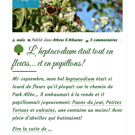
malo
Publié dans
Arbres & Arbustes
5 commentaires
L’heptacodium était tout en
fleurs… et en papillons!
Mi-septembre, mon bel
heptacodium
était si
lourd de fleurs qu’il ployait sur le chemin de
Park Allée… Il embaumait à la ronde et il
papillonnait joyeusement:
Paons du jour,
Petites
Tortues
et
vulcains
, une centaine au moins! Avec
plein d’abeilles qui butinaient!
à
Lire la suite de
…