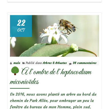
propos
de
L’heptacodium
22
était
OCT
tout
en
fleurs…
et
en
malo
Publié dans
Arbres & Arbustes
36 commentaires
papillons!
A l’ombre de l’heptacodium
miconioïdes
En 2016, nous avons planté un arbre au bord du
chemin de Park Allée, pour ombrager un peu la
fenêtre du bureau de mon Homme, plein sud.