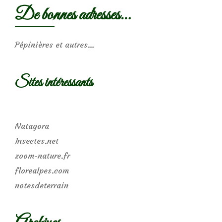
De bonnes adresses…
Pépinières et autres…
Sites intéressants
Natagora
Insectes.net
zoom-nature.fr
florealpes.com
notesdeterrain