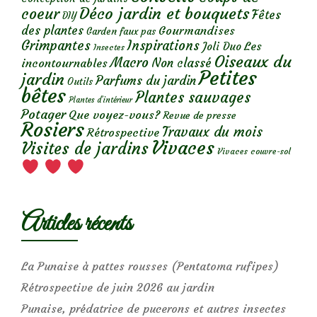
Déco jardin et bouquets
coeur
Fêtes
DIY
des plantes
Gourmandises
Garden faux pas
Grimpantes
Inspirations
Les
Joli Duo
Insectes
Oiseaux du
Macro
Non classé
incontournables
Petites
jardin
Parfums du jardin
Outils
bêtes
Plantes sauvages
Plantes d’intérieur
Potager
Que voyez-vous?
Revue de presse
Rosiers
Travaux du mois
Rétrospective
Vivaces
Visites de jardins
Vivaces couvre-sol
Articles récents
La Punaise à pattes rousses (Pentatoma rufipes)
Rétrospective de juin 2026 au jardin
Punaise, prédatrice de pucerons et autres insectes