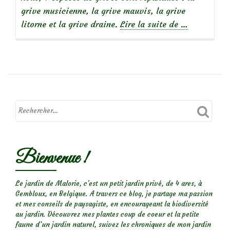
grive musicienne, la grive mauvis, la grive
à
litorne et la grive draine.
Lire la suite de
…
propos
de
Oiseaux
du
jardin
:
la
grive
Bienvenue !
mauvis
Le jardin de Malorie, c'est un petit jardin privé, de 4 ares, à
Gembloux, en Belgique. A travers ce blog, je partage ma passion
et mes conseils de paysagiste, en encourageant la biodiversité
au jardin. Découvrez mes plantes coup de coeur et la petite
faune d’un jardin naturel, suivez les chroniques de mon jardin