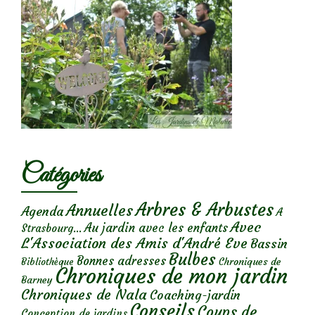
Catégories
Arbres & Arbustes
Annuelles
Agenda
A
Avec
Au jardin avec les enfants
Strasbourg...
L'Association des Amis d'André Eve
Bassin
Bulbes
Bonnes adresses
Chroniques de
Bibliothèque
Chroniques de mon jardin
Barney
Chroniques de Nala
Coaching-jardin
Conseils
Coups de
Conception de jardins